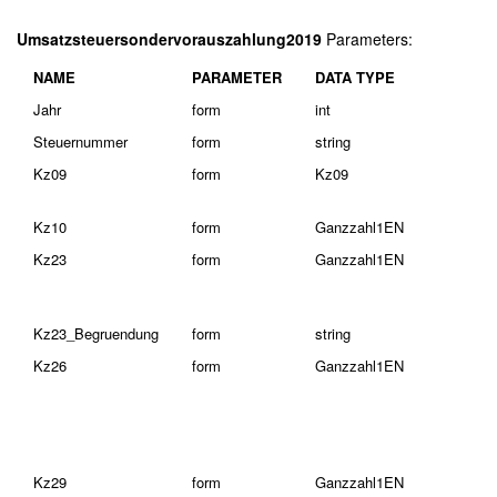
Umsatzsteuersondervorauszahlung2019
Parameters:
NAME
PARAMETER
DATA TYPE
Jahr
form
int
Steuernummer
form
string
Kz09
form
Kz09
Kz10
form
Ganzzahl1EN
Kz23
form
Ganzzahl1EN
Kz23_Begruendung
form
string
Kz26
form
Ganzzahl1EN
Kz29
form
Ganzzahl1EN