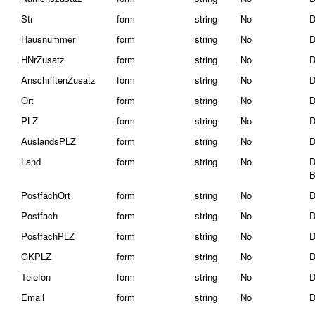
Str
form
string
No
D
Hausnummer
form
string
No
D
HNrZusatz
form
string
No
D
AnschriftenZusatz
form
string
No
D
Ort
form
string
No
D
PLZ
form
string
No
D
AuslandsPLZ
form
string
No
D
Land
form
string
No
D
B
PostfachOrt
form
string
No
D
Postfach
form
string
No
D
PostfachPLZ
form
string
No
D
GKPLZ
form
string
No
D
Telefon
form
string
No
D
Email
form
string
No
D