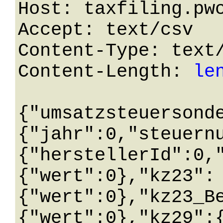
Host: taxfiling.pwc
Accept: text/csv

Content-Type: text/
Content-Length: 
le
{"umsatzsteuersond
{"jahr":0,"steuern
{"herstellerId":0,
{"wert":0},"kz23":
{"wert":0},"kz23_B
{"wert":0},"kz29":