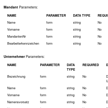
Mandant
Parameters:
NAME
PARAMETER
DATA TYPE
REQUI
Name
form
string
No
Vorname
form
string
No
MandantenNr
form
string
No
Bearbeiterkennzeichen
form
string
No
Unternehmer
Parameters:
NAME
PARAMETER
DATA
REQUIRED
TYPE
Bezeichnung
form
string
No
D
U
Name
form
string
No
D
Vorname
form
string
No
D
Namensvorsatz
form
string
No
D