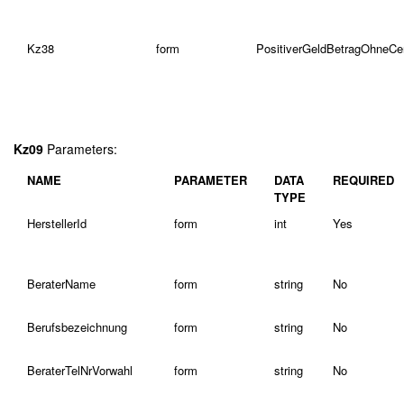
Kz38
form
PositiverGeldBetragOhneC
Kz09
Parameters:
NAME
PARAMETER
DATA
REQUIRED
TYPE
HerstellerId
form
int
Yes
BeraterName
form
string
No
Berufsbezeichnung
form
string
No
BeraterTelNrVorwahl
form
string
No