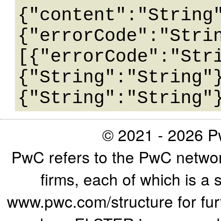
{"content":"String
{"errorCode":"Stri
[{"errorCode":"Str
{"String":"String"
© 2021 - 2026 Pw
PwC refers to the PwC networ
firms, each of which is a 
www.pwc.com/structure for furth