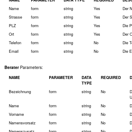
Name
form
string
Yes
Der N
Strasse
form
string
Yes
Der S
PLZ
form
string
Yes
Die P
Ort
form
string
Yes
Der O
Telefon
form
string
No
Die T
Email
form
string
No
Die E
Berater
Parameters:
NAME
PARAMETER
DATA
REQUIRED
TYPE
Bezeichnung
form
string
No
D
U
Name
form
string
No
D
Vorname
form
string
No
D
Namensvorsatz
form
string
No
D
Namenszusatz
form
string
No
D