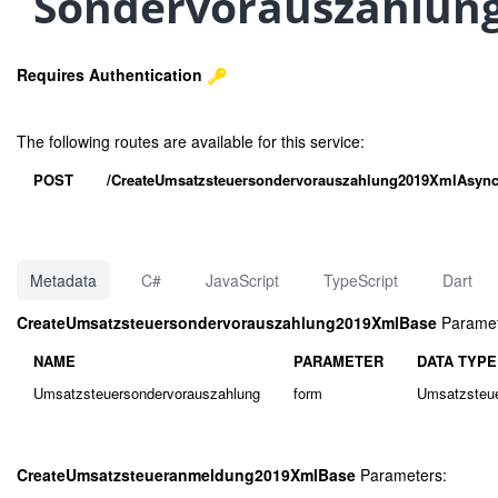
Sondervorauszahlung)
Requires Authentication
The following routes are available for this service:
POST
/CreateUmsatzsteuersondervorauszahlung2019XmlAsyn
Metadata
C#
JavaScript
TypeScript
Dart
CreateUmsatzsteuersondervorauszahlung2019XmlBase
Paramet
NAME
PARAMETER
DATA TYPE
Umsatzsteuersondervorauszahlung
form
Umsatzsteue
CreateUmsatzsteueranmeldung2019XmlBase
Parameters: