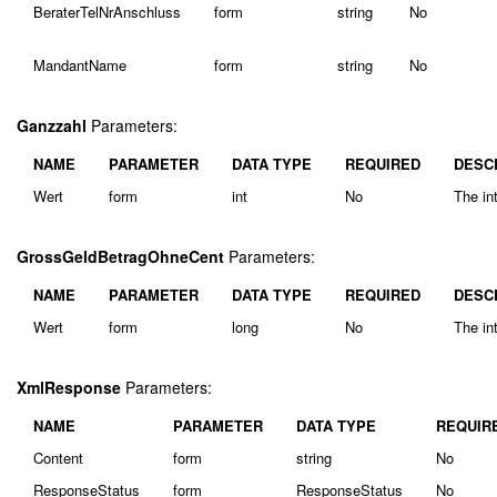
BeraterTelNrAnschluss
form
string
No
MandantName
form
string
No
Ganzzahl
Parameters:
NAME
PARAMETER
DATA TYPE
REQUIRED
DESC
Wert
form
int
No
The int
GrossGeldBetragOhneCent
Parameters:
NAME
PARAMETER
DATA TYPE
REQUIRED
DESC
Wert
form
long
No
The in
XmlResponse
Parameters:
NAME
PARAMETER
DATA TYPE
REQUIR
Content
form
string
No
ResponseStatus
form
ResponseStatus
No