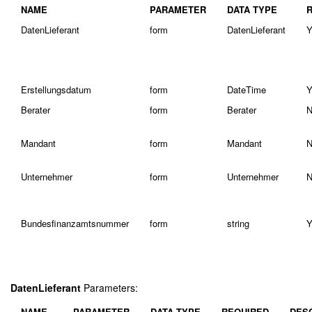
NAME
PARAMETER
DATA TYPE
DatenLieferant
form
DatenLieferant
Y
Erstellungsdatum
form
DateTime
Y
Berater
form
Berater
N
Mandant
form
Mandant
N
Unternehmer
form
Unternehmer
N
Bundesfinanzamtsnummer
form
string
Y
DatenLieferant
Parameters:
NAME
PARAMETER
DATA TYPE
REQUIRED
DES