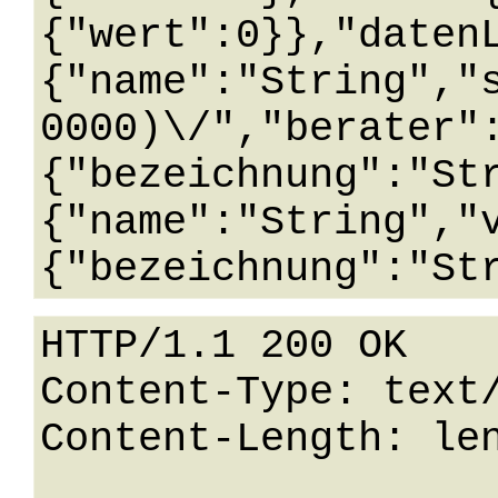
{"wert":0}},"daten
{"name":"String","
0000)\/","berater"
{"bezeichnung":"St
{"name":"String","
HTTP/1.1 200 OK

Content-Type: text/
Content-Length: len