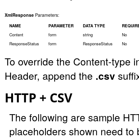
XmlResponse
Parameters:
NAME
PARAMETER
DATA TYPE
REQUIR
Content
form
string
No
ResponseStatus
form
ResponseStatus
No
To override the Content-type i
Header, append the
.csv
suffi
HTTP + CSV
The following are sample HT
placeholders shown need to b