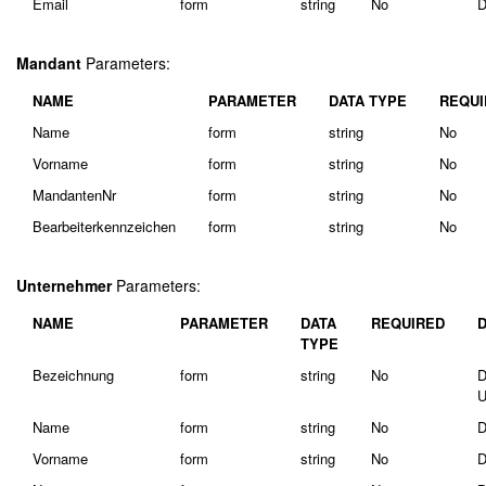
Email
form
string
No
D
Mandant
Parameters:
NAME
PARAMETER
DATA TYPE
REQUI
Name
form
string
No
Vorname
form
string
No
MandantenNr
form
string
No
Bearbeiterkennzeichen
form
string
No
Unternehmer
Parameters:
NAME
PARAMETER
DATA
REQUIRED
TYPE
Bezeichnung
form
string
No
D
U
Name
form
string
No
D
Vorname
form
string
No
D