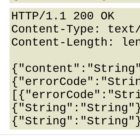
HTTP/1.1 200 OK

Content-Type: text/
Content-Length: len
{"content":"String
{"errorCode":"Stri
[{"errorCode":"Str
{"String":"String"