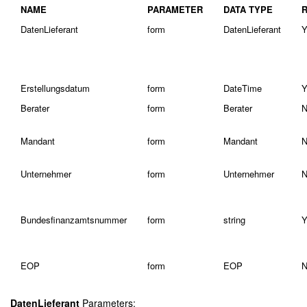
NAME
PARAMETER
DATA TYPE
DatenLieferant
form
DatenLieferant
Y
Erstellungsdatum
form
DateTime
Y
Berater
form
Berater
N
Mandant
form
Mandant
N
Unternehmer
form
Unternehmer
N
Bundesfinanzamtsnummer
form
string
Y
EOP
form
EOP
N
DatenLieferant
Parameters: