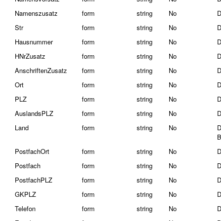
Namenszusatz
form
string
No
D
Str
form
string
No
D
Hausnummer
form
string
No
D
HNrZusatz
form
string
No
D
AnschriftenZusatz
form
string
No
D
Ort
form
string
No
D
PLZ
form
string
No
D
AuslandsPLZ
form
string
No
D
Land
form
string
No
D
B
PostfachOrt
form
string
No
D
Postfach
form
string
No
D
PostfachPLZ
form
string
No
D
GKPLZ
form
string
No
D
Telefon
form
string
No
D