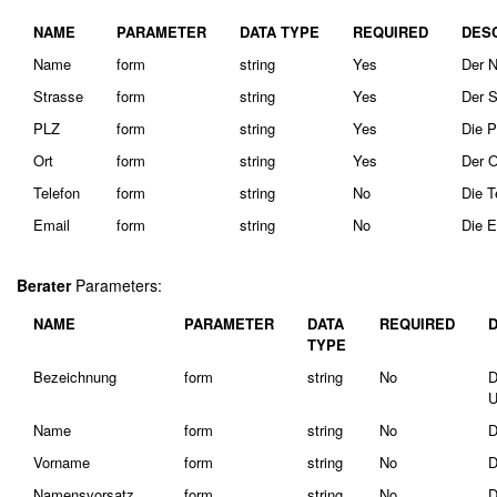
NAME
PARAMETER
DATA TYPE
REQUIRED
DES
Name
form
string
Yes
Der N
Strasse
form
string
Yes
Der S
PLZ
form
string
Yes
Die P
Ort
form
string
Yes
Der O
Telefon
form
string
No
Die T
Email
form
string
No
Die E
Berater
Parameters:
NAME
PARAMETER
DATA
REQUIRED
TYPE
Bezeichnung
form
string
No
D
U
Name
form
string
No
D
Vorname
form
string
No
D
Namensvorsatz
form
string
No
D