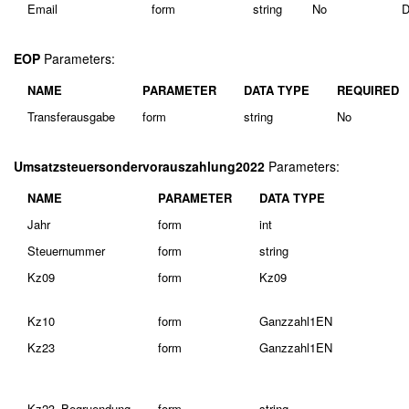
Email
form
string
No
D
EOP
Parameters:
NAME
PARAMETER
DATA TYPE
REQUIRED
Transferausgabe
form
string
No
Umsatzsteuersondervorauszahlung2022
Parameters:
NAME
PARAMETER
DATA TYPE
Jahr
form
int
Steuernummer
form
string
Kz09
form
Kz09
Kz10
form
Ganzzahl1EN
Kz23
form
Ganzzahl1EN
Kz23_Begruendung
form
string