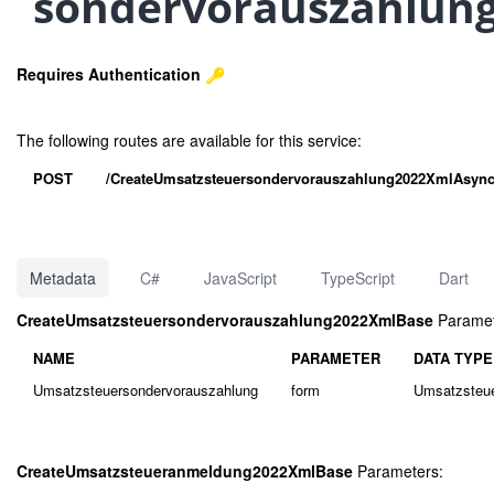
sondervorauszahlung)
Requires Authentication
The following routes are available for this service:
POST
/CreateUmsatzsteuersondervorauszahlung2022XmlAsyn
Metadata
C#
JavaScript
TypeScript
Dart
CreateUmsatzsteuersondervorauszahlung2022XmlBase
Paramet
NAME
PARAMETER
DATA TYPE
Umsatzsteuersondervorauszahlung
form
Umsatzsteue
CreateUmsatzsteueranmeldung2022XmlBase
Parameters: