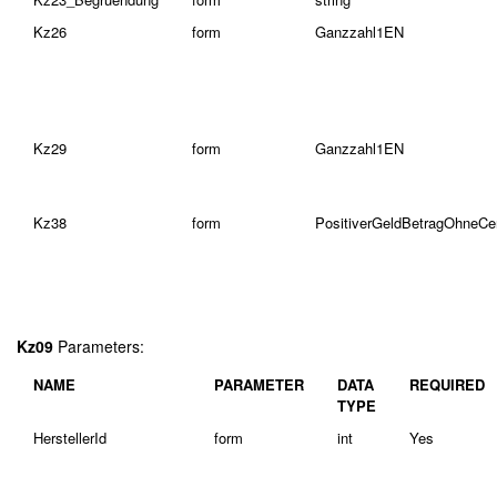
Kz26
form
Ganzzahl1EN
Kz29
form
Ganzzahl1EN
Kz38
form
PositiverGeldBetragOhneC
Kz09
Parameters:
NAME
PARAMETER
DATA
REQUIRED
TYPE
HerstellerId
form
int
Yes