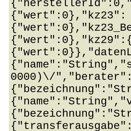
{"herstellerId":0,
{"wert":0},"kz23":
{"wert":0},"kz23_B
{"wert":0},"kz29":
{"wert":0}},"daten
{"name":"String","
0000)\/","berater"
{"bezeichnung":"St
{"name":"String","
{"bezeichnung":"St