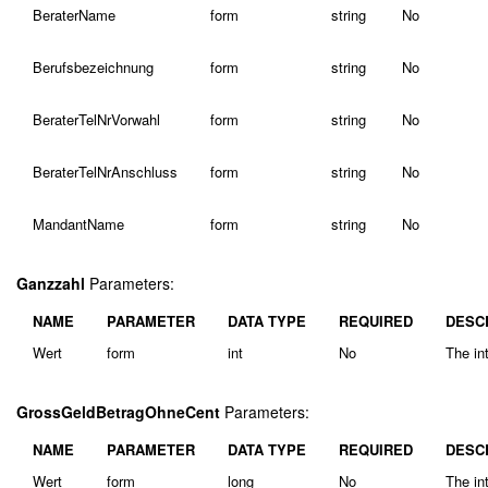
BeraterName
form
string
No
Berufsbezeichnung
form
string
No
BeraterTelNrVorwahl
form
string
No
BeraterTelNrAnschluss
form
string
No
MandantName
form
string
No
Ganzzahl
Parameters:
NAME
PARAMETER
DATA TYPE
REQUIRED
DESC
Wert
form
int
No
The int
GrossGeldBetragOhneCent
Parameters:
NAME
PARAMETER
DATA TYPE
REQUIRED
DESC
Wert
form
long
No
The in