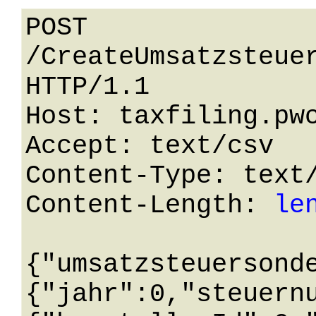
POST 
/CreateUmsatzsteuer
HTTP/1.1 

Host: taxfiling.pwc
Accept: text/csv

Content-Type: text/
Content-Length: 
le
{"umsatzsteuersond
{"jahr":0,"steuern