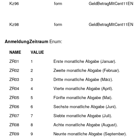
Kz96
form
GeldBetragMitCent11EN
Kz98
form
GeldBetragMitCent11EN
AnmeldungZeitraum
Enum:
NAME
VALUE
ZR01
1
Erste monatliche Abgabe (Januar).
ZR02
2
Zweite monatliche Abgabe (Februar).
ZR03
3
Dritte monatliche Abgabe (März).
ZR04
4
Vierte monatliche Abgabe (April).
ZR05
5
Fünfte monatliche Abgabe (Mai).
ZR06
6
Sechste monatliche Abgabe (Juni).
ZR07
7
Siebte monatliche Abgabe (Juli).
ZR08
8
Achte monatliche Abgabe (August).
ZR09
9
Neunte monatliche Abgabe (September).