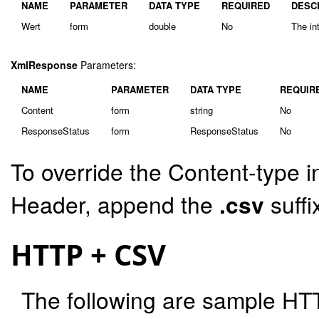
NAME
PARAMETER
DATA TYPE
REQUIRED
DESC
Wert
form
double
No
The in
XmlResponse
Parameters:
NAME
PARAMETER
DATA TYPE
REQUIR
Content
form
string
No
ResponseStatus
form
ResponseStatus
No
To override the Content-type i
Header, append the
.csv
suffi
HTTP + CSV
The following are sample HT