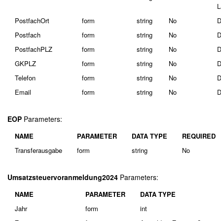
L
PostfachOrt
form
string
No
D
Postfach
form
string
No
D
PostfachPLZ
form
string
No
D
GKPLZ
form
string
No
D
Telefon
form
string
No
D
Email
form
string
No
D
EOP
Parameters:
NAME
PARAMETER
DATA TYPE
REQUIRED
Transferausgabe
form
string
No
Umsatzsteuervoranmeldung2024
Parameters:
NAME
PARAMETER
DATA TYPE
Jahr
form
int