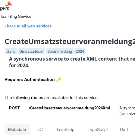
Tax Filing Service
<back to all web services
CreateUmsatzsteuervoranmeldung
Sync
Umsatzsteuer
Voranmeldung
2024
A synchronous service to create XML content that 
for 2024.
Requires Authentication
The following routes are available for this service:
POST
/CreateUmsatzsteuervoranmeldung2024Xml
A synchr
(Umsatzs
Metadata
C#
JavaScript
TypeScript
Dart