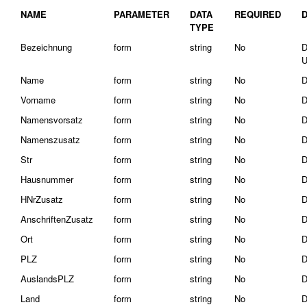
NAME
PARAMETER
DATA
REQUIRED
TYPE
Bezeichnung
form
string
No
D
U
Name
form
string
No
D
Vorname
form
string
No
D
Namensvorsatz
form
string
No
D
Namenszusatz
form
string
No
D
Str
form
string
No
D
Hausnummer
form
string
No
D
HNrZusatz
form
string
No
D
AnschriftenZusatz
form
string
No
D
Ort
form
string
No
D
PLZ
form
string
No
D
AuslandsPLZ
form
string
No
D
Land
form
string
No
D