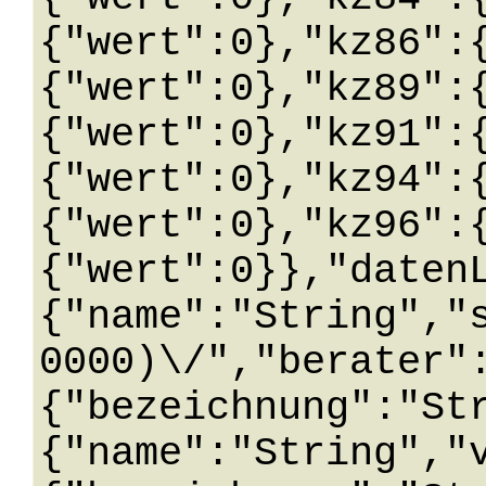
{"wert":0},"kz86":
{"wert":0},"kz89":
{"wert":0},"kz91":
{"wert":0},"kz94":
{"wert":0},"kz96":
{"wert":0}},"daten
{"name":"String","
0000)\/","berater"
{"bezeichnung":"St
{"name":"String","