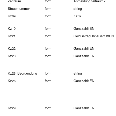
Zeitraum
form
AnmeldungZeitraum?
Steuernummer
form
string
Kz09
form
Kz09
Kz10
form
Ganzzahl1EN
Kz21
form
GeldBetragOhneCent13EN
Kz22
form
Ganzzahl1EN
Kz23
form
Ganzzahl1EN
Kz23_Begruendung
form
string
Kz26
form
Ganzzahl1EN
Kz29
form
Ganzzahl1EN