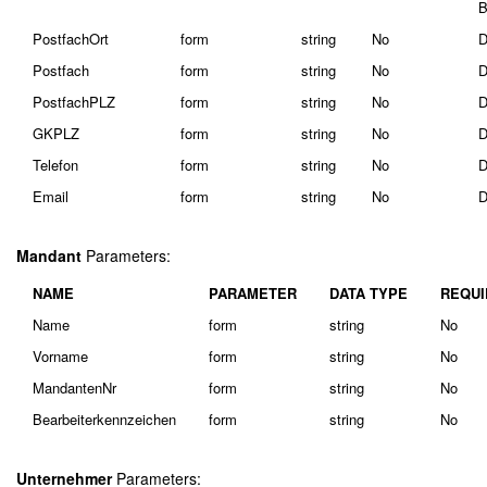
B
PostfachOrt
form
string
No
D
Postfach
form
string
No
D
PostfachPLZ
form
string
No
D
GKPLZ
form
string
No
D
Telefon
form
string
No
D
Email
form
string
No
D
Mandant
Parameters:
NAME
PARAMETER
DATA TYPE
REQUI
Name
form
string
No
Vorname
form
string
No
MandantenNr
form
string
No
Bearbeiterkennzeichen
form
string
No
Unternehmer
Parameters: