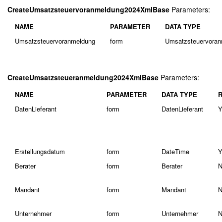
CreateUmsatzsteuervoranmeldung2024XmlBase
Parameters:
NAME
PARAMETER
DATA TYPE
Umsatzsteuervoranmeldung
form
Umsatzsteuervora
CreateUmsatzsteueranmeldung2024XmlBase
Parameters:
NAME
PARAMETER
DATA TYPE
DatenLieferant
form
DatenLieferant
Y
Erstellungsdatum
form
DateTime
Y
Berater
form
Berater
N
Mandant
form
Mandant
N
Unternehmer
form
Unternehmer
N