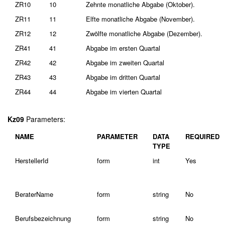
ZR10
10
Zehnte monatliche Abgabe (Oktober).
ZR11
11
Elfte monatliche Abgabe (November).
ZR12
12
Zwölfte monatliche Abgabe (Dezember).
ZR41
41
Abgabe im ersten Quartal
ZR42
42
Abgabe im zweiten Quartal
ZR43
43
Abgabe im dritten Quartal
ZR44
44
Abgabe im vierten Quartal
Kz09
Parameters:
NAME
PARAMETER
DATA
REQUIRED
TYPE
HerstellerId
form
int
Yes
BeraterName
form
string
No
Berufsbezeichnung
form
string
No