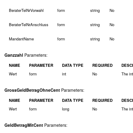
BeraterTelNrVorwahl
form
string
No
BeraterTelNrAnschluss
form
string
No
MandantName
form
string
No
Ganzzahl
Parameters:
NAME
PARAMETER
DATA TYPE
REQUIRED
DESC
Wert
form
int
No
The int
GrossGeldBetragOhneCent
Parameters:
NAME
PARAMETER
DATA TYPE
REQUIRED
DESC
Wert
form
long
No
The in
GeldBetragMitCent
Parameters: