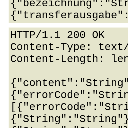
{"bezeichnung":"St
HTTP/1.1 200 OK

Content-Type: text/
Content-Length: len
{"content":"String
{"errorCode":"Stri
[{"errorCode":"Str
{"String":"String"