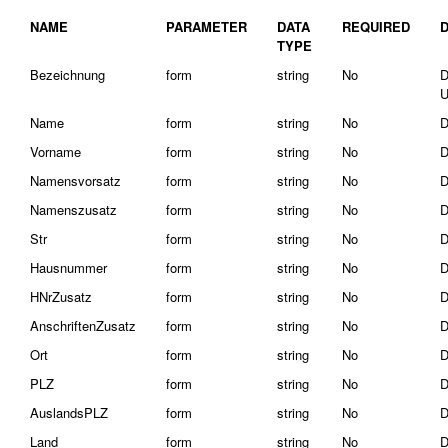
NAME
PARAMETER
DATA
REQUIRED
TYPE
Bezeichnung
form
string
No
D
U
Name
form
string
No
D
Vorname
form
string
No
D
Namensvorsatz
form
string
No
D
Namenszusatz
form
string
No
D
Str
form
string
No
D
Hausnummer
form
string
No
D
HNrZusatz
form
string
No
D
AnschriftenZusatz
form
string
No
D
Ort
form
string
No
D
PLZ
form
string
No
D
AuslandsPLZ
form
string
No
D
Land
form
string
No
D