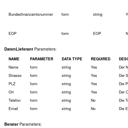
Bundesfinanzamtsnummer
form
string
Y
EOP
form
EOP
N
DatenLieferant
Parameters:
NAME
PARAMETER
DATA TYPE
REQUIRED
DES
Name
form
string
Yes
Der N
Strasse
form
string
Yes
Der S
PLZ
form
string
Yes
Die P
Ort
form
string
Yes
Der O
Telefon
form
string
No
Die T
Email
form
string
No
Die E
Berater
Parameters: