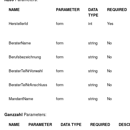
NAME
PARAMETER
DATA
REQUIRED
TYPE
HerstellerId
form
int
Yes
BeraterName
form
string
No
Berufsbezeichnung
form
string
No
BeraterTelNrVorwahl
form
string
No
BeraterTelNrAnschluss
form
string
No
MandantName
form
string
No
Ganzzahl
Parameters:
NAME
PARAMETER
DATA TYPE
REQUIRED
DESC