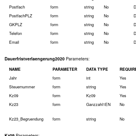
Postfach
form
string
No
D
PostfachPLZ
form
string
No
D
GKPLZ
form
string
No
D
Telefon
form
string
No
D
Email
form
string
No
D
Dauerfristverlaengerung2020
Parameters:
NAME
PARAMETER
DATA TYPE
REQUIR
Jahr
form
int
Yes
Steuernummer
form
string
Yes
Kz09
form
Kz09
Yes
Kz23
form
Ganzzahl1EN
No
Kz23_Begruendung
form
string
No
Kz09
Parameters: