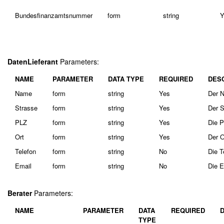
Bundesfinanzamtsnummer
form
string
Y
DatenLieferant
Parameters:
NAME
PARAMETER
DATA TYPE
REQUIRED
DES
Name
form
string
Yes
Der N
Strasse
form
string
Yes
Der S
PLZ
form
string
Yes
Die P
Ort
form
string
Yes
Der O
Telefon
form
string
No
Die T
Email
form
string
No
Die E
Berater
Parameters:
NAME
PARAMETER
DATA
REQUIRED
TYPE