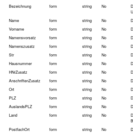
Bezeichnung
form
string
No
D
U
Name
form
string
No
D
Vorname
form
string
No
D
Namensvorsatz
form
string
No
D
Namenszusatz
form
string
No
D
Str
form
string
No
D
Hausnummer
form
string
No
D
HNrZusatz
form
string
No
D
AnschriftenZusatz
form
string
No
D
Ort
form
string
No
D
PLZ
form
string
No
D
AuslandsPLZ
form
string
No
D
Land
form
string
No
D
B
PostfachOrt
form
string
No
D