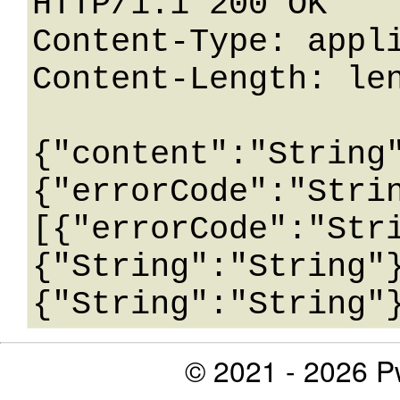
HTTP/1.1 200 OK

Content-Type: appli
Content-Length: len
{"content":"String
{"errorCode":"Stri
[{"errorCode":"Str
{"String":"String"
© 2021 - 2026 Pw