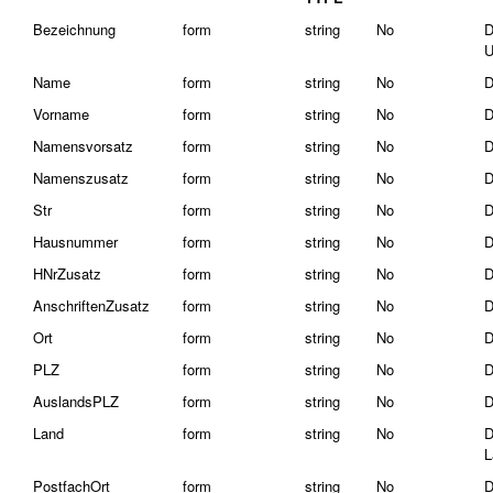
Bezeichnung
form
string
No
D
U
Name
form
string
No
D
Vorname
form
string
No
D
Namensvorsatz
form
string
No
D
Namenszusatz
form
string
No
D
Str
form
string
No
D
Hausnummer
form
string
No
D
HNrZusatz
form
string
No
D
AnschriftenZusatz
form
string
No
D
Ort
form
string
No
D
PLZ
form
string
No
D
AuslandsPLZ
form
string
No
D
Land
form
string
No
D
L
PostfachOrt
form
string
No
D