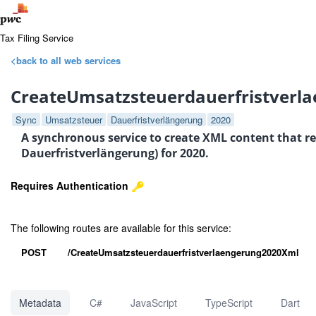
Tax Filing Service
<back to all web services
CreateUmsatzsteuerdauerfristverl
Sync
Umsatzsteuer
Dauerfristverlängerung
2020
A synchronous service to create XML content that r
Dauerfristverlängerung) for 2020.
Requires Authentication
The following routes are available for this service:
POST
/CreateUmsatzsteuerdauerfristverlaengerung2020Xml
Metadata
C#
JavaScript
TypeScript
Dart