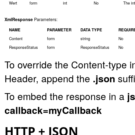
Wert
form
int
No
The int
XmlResponse
Parameters:
NAME
PARAMETER
DATA TYPE
REQUIR
Content
form
string
No
ResponseStatus
form
ResponseStatus
No
To override the Content-type i
Header, append the
.json
suff
To embed the response in a
j
callback=myCallback
HTTP + JSON