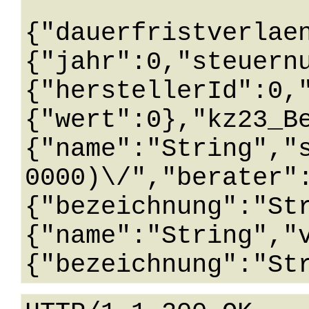
{"dauerfristverlae
{"jahr":0,"steuern
{"herstellerId":0,
{"wert":0},"kz23_B
{"name":"String","
0000)\/","berater"
{"bezeichnung":"St
{"name":"String","