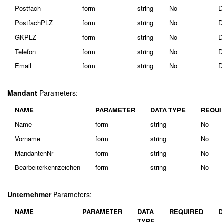
Postfach
form
string
No
D
PostfachPLZ
form
string
No
D
GKPLZ
form
string
No
D
Telefon
form
string
No
D
Email
form
string
No
D
Mandant
Parameters:
NAME
PARAMETER
DATA TYPE
REQUI
Name
form
string
No
Vorname
form
string
No
MandantenNr
form
string
No
Bearbeiterkennzeichen
form
string
No
Unternehmer
Parameters:
NAME
PARAMETER
DATA
REQUIRED
TYPE