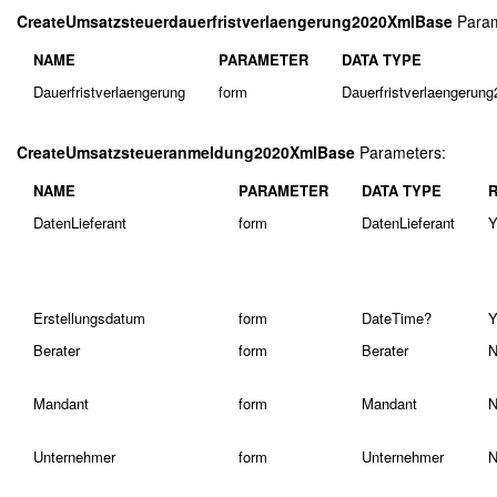
CreateUmsatzsteuerdauerfristverlaengerung2020XmlBase
Param
NAME
PARAMETER
DATA TYPE
Dauerfristverlaengerung
form
Dauerfristverlaengerun
CreateUmsatzsteueranmeldung2020XmlBase
Parameters:
NAME
PARAMETER
DATA TYPE
DatenLieferant
form
DatenLieferant
Y
Erstellungsdatum
form
DateTime?
Y
Berater
form
Berater
N
Mandant
form
Mandant
N
Unternehmer
form
Unternehmer
N