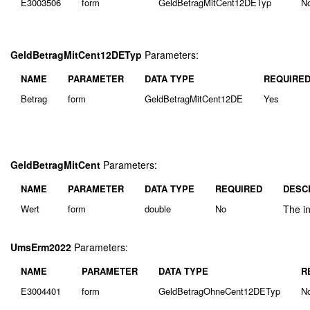
E3003506
form
GeldBetragMitCent12DETyp
N
GeldBetragMitCent12DETyp
Parameters:
NAME
PARAMETER
DATA TYPE
REQUIRE
Betrag
form
GeldBetragMitCent12DE
Yes
GeldBetragMitCent
Parameters:
NAME
PARAMETER
DATA TYPE
REQUIRED
DESC
Wert
form
double
No
The in
UmsErm2022
Parameters:
NAME
PARAMETER
DATA TYPE
R
E3004401
form
GeldBetragOhneCent12DETyp
N