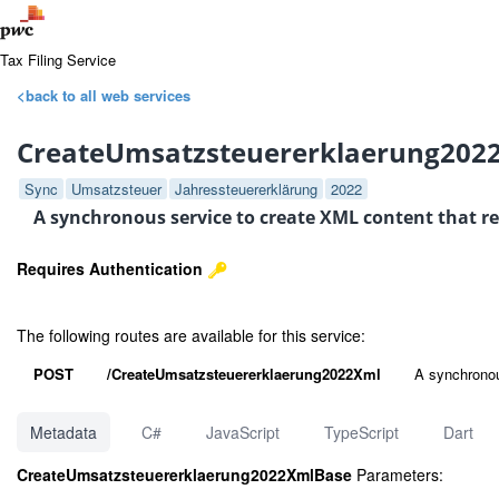
Tax Filing Service
<back to all web services
CreateUmsatzsteuererklaerung202
Sync
Umsatzsteuer
Jahressteuererklärung
2022
A synchronous service to create XML content that re
Requires Authentication
The following routes are available for this service:
POST
/CreateUmsatzsteuererklaerung2022Xml
A synchronou
Metadata
C#
JavaScript
TypeScript
Dart
CreateUmsatzsteuererklaerung2022XmlBase
Parameters: