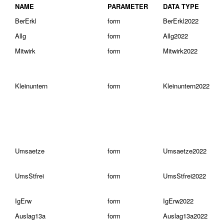
NAME
PARAMETER
DATA TYPE
BerErkl
form
BerErkl2022
Allg
form
Allg2022
Mitwirk
form
Mitwirk2022
Kleinuntern
form
Kleinuntern2022
Umsaetze
form
Umsaetze2022
UmsStfrei
form
UmsStfrei2022
IgErw
form
IgErw2022
Auslag13a
form
Auslag13a2022