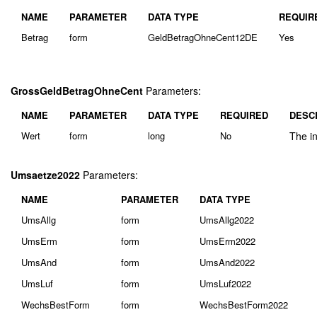
NAME
PARAMETER
DATA TYPE
REQUIR
Betrag
form
GeldBetragOhneCent12DE
Yes
GrossGeldBetragOhneCent
Parameters:
NAME
PARAMETER
DATA TYPE
REQUIRED
DESC
Wert
form
long
No
The in
Umsaetze2022
Parameters:
NAME
PARAMETER
DATA TYPE
UmsAllg
form
UmsAllg2022
UmsErm
form
UmsErm2022
UmsAnd
form
UmsAnd2022
UmsLuf
form
UmsLuf2022
WechsBestForm
form
WechsBestForm2022