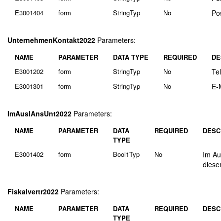
E3001404
form
StringTyp
No
Po
UnternehmenKontakt2022
Parameters:
NAME
PARAMETER
DATA TYPE
REQUIRED
DE
E3001202
form
StringTyp
No
Te
E3001301
form
StringTyp
No
E-
ImAuslAnsUnt2022
Parameters:
NAME
PARAMETER
DATA
REQUIRED
DESC
TYPE
E3001402
form
Bool1Typ
No
Im Au
diese
Fiskalvertr2022
Parameters:
NAME
PARAMETER
DATA
REQUIRED
DESC
TYPE