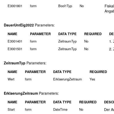
E3001801
form
Bool1Typ
No
Fiskal
Angab
DauerUntEig2022
Parameters:
NAME
PARAMETER
DATA TYPE
REQUIRED
DE
E3001401
form
ZeitraumTyp
No
1.
E3001501
form
ZeitraumTyp
No
2.
ZeitraumTyp
Parameters:
NAME
PARAMETER
DATA TYPE
REQUIRED
Wert
form
ErklaerungZeitraum
Yes
ErklaerungZeitraum
Parameters:
NAME
PARAMETER
DATA TYPE
REQUIRED
DESC
Start
form
DateTime
No
Der A