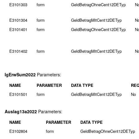
E3101303
form
GeldBetragOhneCent12DETyp
N
E3101304
form
GeldBetragMitCent12DETyp
N
E3101401
form
GeldBetragOhneCent12DETyp
N
E3101402
form
GeldBetragMitCent12DETyp
N
IgErwSum2022
Parameters:
NAME
PARAMETER
DATA TYPE
REQ
E3101501
form
GeldBetragMitCent12DETyp
No
Auslag13a2022
Parameters:
NAME
PARAMETER
DATA TYPE
E3102804
form
GeldBetragOhneCent12DETyp