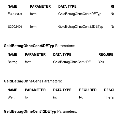
NAME
PARAMETER
DATA TYPE
R
E3002301
form
GeldBetragOhneCent5DETyp
N
E3002401
form
GeldBetragOhneCent12DETyp
N
GeldBetragOhneCent5DETyp
Parameters:
NAME
PARAMETER
DATA TYPE
REQUIRE
Betrag
form
GeldBetragOhneCent5DE
Yes
GeldBetragOhneCent
Parameters:
NAME
PARAMETER
DATA TYPE
REQUIRED
DESC
Wert
form
int
No
The in
GeldBetragOhneCent12DETyp
Parameters: