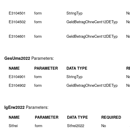
E3104501
form
StringTyp
N
E3104502
form
GeldBetragOhneCent12DETyp
N
E3104601
form
GeldBetragOhneCent12DETyp
N
GesUms2022
Parameters:
NAME
PARAMETER
DATA TYPE
R
E3104901
form
StringTyp
N
E3104902
form
GeldBetragOhneCent12DETyp
N
IgErw2022
Parameters:
NAME
PARAMETER
DATA TYPE
REQUIRED
Stfrei
form
Stfrei2022
No