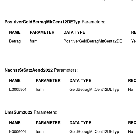
PositiverGeldBetragMitCent12DETyp
Parameters:
NAME
PARAMETER
DATA TYPE
R
Betrag
form
PositiverGeldBetragMitCent12DE
Ye
NachstStSatzAend2022
Parameters:
NAME
PARAMETER
DATA TYPE
REQ
E3005901
form
GeldBetragMitCent12DETyp
No
UmsSum2022
Parameters:
NAME
PARAMETER
DATA TYPE
REQ
E3006001
form
GeldBetragMitCent12DETyp
No