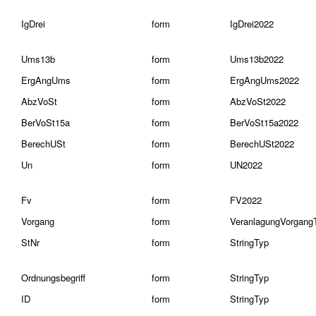
IgDrei
form
IgDrei2022
Ums13b
form
Ums13b2022
ErgAngUms
form
ErgAngUms2022
AbzVoSt
form
AbzVoSt2022
BerVoSt15a
form
BerVoSt15a2022
BerechUSt
form
BerechUSt2022
Un
form
UN2022
Fv
form
FV2022
Vorgang
form
VeranlagungVorgang
StNr
form
StringTyp
Ordnungsbegriff
form
StringTyp
ID
form
StringTyp