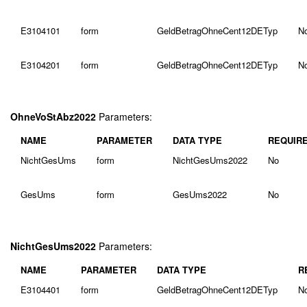
E3104101
form
GeldBetragOhneCent12DETyp
N
E3104201
form
GeldBetragOhneCent12DETyp
N
OhneVoStAbz2022
Parameters:
NAME
PARAMETER
DATA TYPE
REQUIR
NichtGesUms
form
NichtGesUms2022
No
GesUms
form
GesUms2022
No
NichtGesUms2022
Parameters:
NAME
PARAMETER
DATA TYPE
R
E3104401
form
GeldBetragOhneCent12DETyp
N