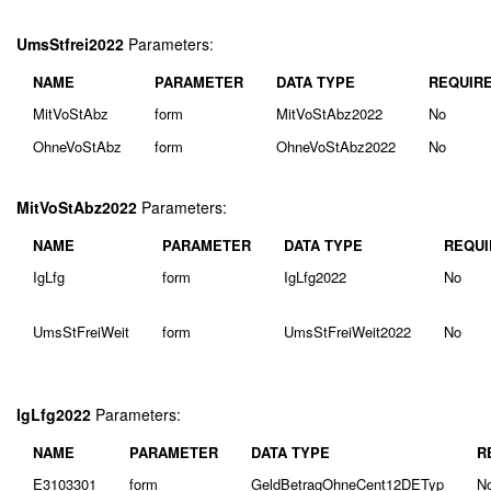
UmsStfrei2022
Parameters:
NAME
PARAMETER
DATA TYPE
REQUIR
MitVoStAbz
form
MitVoStAbz2022
No
OhneVoStAbz
form
OhneVoStAbz2022
No
MitVoStAbz2022
Parameters:
NAME
PARAMETER
DATA TYPE
REQUI
IgLfg
form
IgLfg2022
No
UmsStFreiWeit
form
UmsStFreiWeit2022
No
IgLfg2022
Parameters:
NAME
PARAMETER
DATA TYPE
R
E3103301
form
GeldBetragOhneCent12DETyp
N