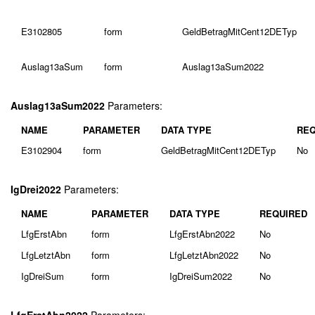
E3102805
form
GeldBetragMitCent12DETyp
Auslag13aSum
form
Auslag13aSum2022
Auslag13aSum2022
Parameters:
NAME
PARAMETER
DATA TYPE
REQ
E3102904
form
GeldBetragMitCent12DETyp
No
IgDrei2022
Parameters:
NAME
PARAMETER
DATA TYPE
REQUIRED
LfgErstAbn
form
LfgErstAbn2022
No
LfgLetztAbn
form
LfgLetztAbn2022
No
IgDreiSum
form
IgDreiSum2022
No