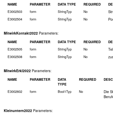
NAME
PARAMETER
DATA TYPE
REQUIRED
DE
E3002503
form
StringTyp
No
St
E3002504
form
StringTyp
No
Po
MitwirkKontakt2022
Parameters:
NAME
PARAMETER
DATA TYPE
REQUIRED
DE
E3002505
form
StringTyp
No
Te
E3002508
form
StringTyp
No
zu
MitwirkErkl2022
Parameters:
NAME
PARAMETER
DATA
REQUIRED
DESC
TYPE
E3002602
form
Bool1Typ
No
Die S
Beruf
Kleinuntern2022
Parameters: