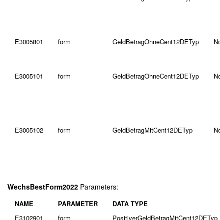
E3005801
form
GeldBetragOhneCent12DETyp
N
E3005101
form
GeldBetragOhneCent12DETyp
N
E3005102
form
GeldBetragMitCent12DETyp
N
WechsBestForm2022
Parameters:
NAME
PARAMETER
DATA TYPE
E3102901
form
PositiverGeldBetragMitCent12DETyp