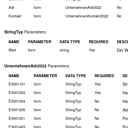
Adr
form
UnternehmenAdr2022
No
Kontakt
form
UnternehmenKontakt2022
No
StringTyp
Parameters:
NAME
PARAMETER
DATA TYPE
REQUIRED
DESC
Wert
form
string
Yes
Der W
UnternehmenAdr2022
Parameters:
NAME
PARAMETER
DATA TYPE
REQUIRED
DE
E3001101
form
StringTyp
Yes
St
E3001203
form
StringTyp
Yes
Ha
E3001204
form
StringTyp
No
Ha
E3001205
form
StringTyp
No
Ad
E3001201
form
StringTyp
No
Pos
E3001403
form
StringTyp
No
Pos