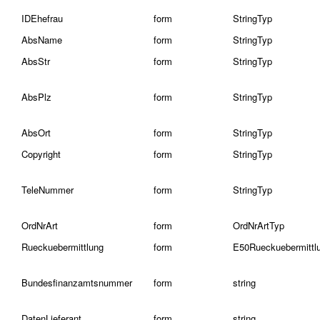
IDEhefrau
form
StringTyp
AbsName
form
StringTyp
AbsStr
form
StringTyp
AbsPlz
form
StringTyp
AbsOrt
form
StringTyp
Copyright
form
StringTyp
TeleNummer
form
StringTyp
OrdNrArt
form
OrdNrArtTyp
Rueckuebermittlung
form
E50Rueckuebermittl
Bundesfinanzamtsnummer
form
string
DatenLieferant
form
string