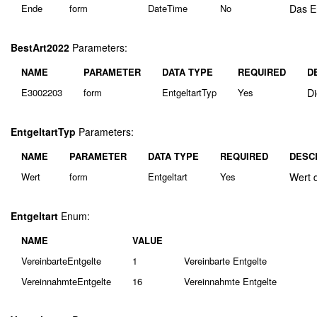
Ende
form
DateTime
No
Das E
BestArt2022
Parameters:
NAME
PARAMETER
DATA TYPE
REQUIRED
D
E3002203
form
EntgeltartTyp
Yes
Di
EntgeltartTyp
Parameters:
NAME
PARAMETER
DATA TYPE
REQUIRED
DESC
Wert
form
Entgeltart
Yes
Wert 
Entgeltart
Enum:
NAME
VALUE
VereinbarteEntgelte
1
Vereinbarte Entgelte
VereinnahmteEntgelte
16
Vereinnahmte Entgelte