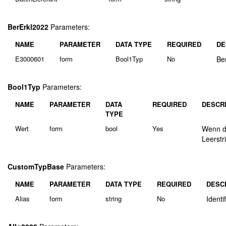
BerErkl2022
Parameters:
NAME
PARAMETER
DATA TYPE
REQUIRED
DE
E3000601
form
Bool1Typ
No
Ber
Bool1Typ
Parameters:
NAME
PARAMETER
DATA
REQUIRED
DESCR
TYPE
Wert
form
bool
Yes
Wenn de
Leerstr
CustomTypBase
Parameters:
NAME
PARAMETER
DATA TYPE
REQUIRED
DESC
Alias
form
string
No
Ident