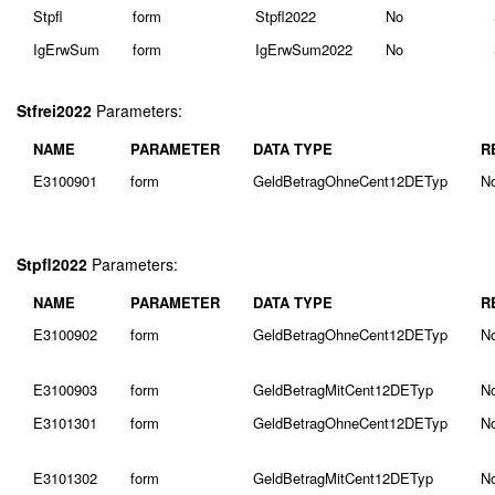
Stpfl
form
Stpfl2022
No
IgErwSum
form
IgErwSum2022
No
Stfrei2022
Parameters:
NAME
PARAMETER
DATA TYPE
R
E3100901
form
GeldBetragOhneCent12DETyp
N
Stpfl2022
Parameters:
NAME
PARAMETER
DATA TYPE
R
E3100902
form
GeldBetragOhneCent12DETyp
N
E3100903
form
GeldBetragMitCent12DETyp
N
E3101301
form
GeldBetragOhneCent12DETyp
N
E3101302
form
GeldBetragMitCent12DETyp
N