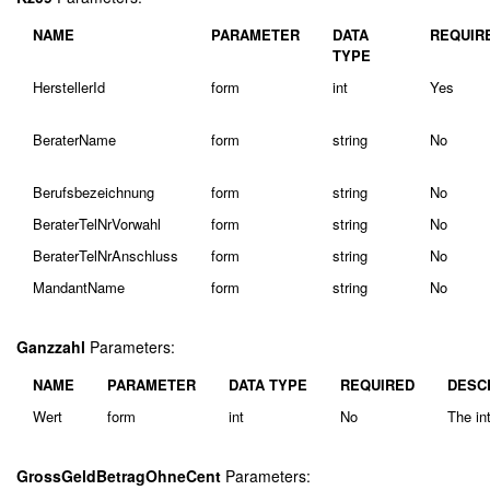
NAME
PARAMETER
DATA
REQUIR
TYPE
HerstellerId
form
int
Yes
BeraterName
form
string
No
Berufsbezeichnung
form
string
No
BeraterTelNrVorwahl
form
string
No
BeraterTelNrAnschluss
form
string
No
MandantName
form
string
No
Ganzzahl
Parameters:
NAME
PARAMETER
DATA TYPE
REQUIRED
DESC
Wert
form
int
No
The int
GrossGeldBetragOhneCent
Parameters: