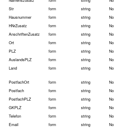
Namenszusatz
form
string
No
Str
form
string
No
Hausnummer
form
string
No
HNrZusatz
form
string
No
AnschriftenZusatz
form
string
No
Ort
form
string
No
PLZ
form
string
No
AuslandsPLZ
form
string
No
Land
form
string
No
PostfachOrt
form
string
No
Postfach
form
string
No
PostfachPLZ
form
string
No
GKPLZ
form
string
No
Telefon
form
string
No
Email
form
string
No