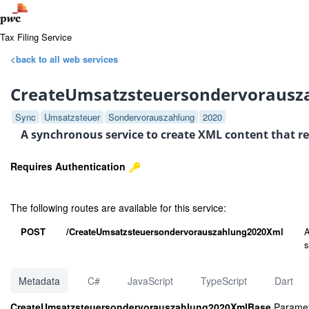
Tax Filing Service
<back to all web services
CreateUmsatzsteuersondervorausz
Sync
Umsatzsteuer
Sondervorauszahlung
2020
A synchronous service to create XML content that re
Requires Authentication
The following routes are available for this service:
POST
/CreateUmsatzsteuersondervorauszahlung2020Xml
A
s
Metadata
C#
JavaScript
TypeScript
Dart
CreateUmsatzsteuersondervorauszahlung2020XmlBase
Paramet