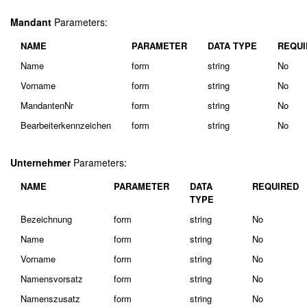
Mandant
Parameters:
NAME
PARAMETER
DATA TYPE
REQUI
Name
form
string
No
Vorname
form
string
No
MandantenNr
form
string
No
Bearbeiterkennzeichen
form
string
No
Unternehmer
Parameters:
NAME
PARAMETER
DATA
REQUIRED
TYPE
Bezeichnung
form
string
No
Name
form
string
No
Vorname
form
string
No
Namensvorsatz
form
string
No
Namenszusatz
form
string
No