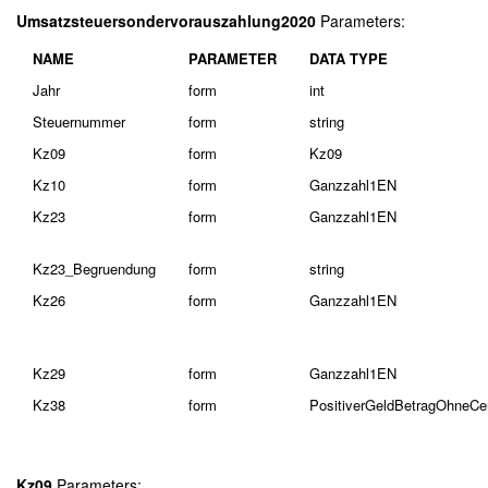
Umsatzsteuersondervorauszahlung2020
Parameters:
NAME
PARAMETER
DATA TYPE
Jahr
form
int
Steuernummer
form
string
Kz09
form
Kz09
Kz10
form
Ganzzahl1EN
Kz23
form
Ganzzahl1EN
Kz23_Begruendung
form
string
Kz26
form
Ganzzahl1EN
Kz29
form
Ganzzahl1EN
Kz38
form
PositiverGeldBetragOhneC
Kz09
Parameters: