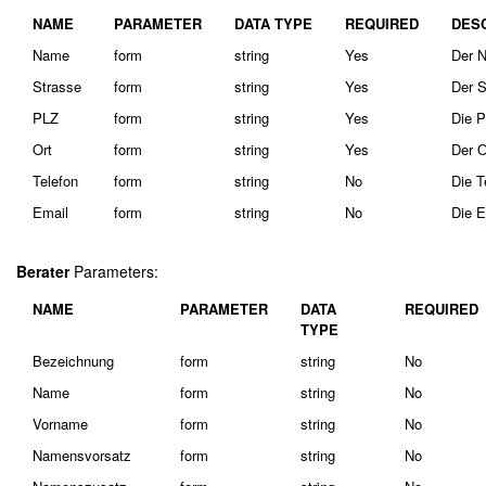
NAME
PARAMETER
DATA TYPE
REQUIRED
DES
Name
form
string
Yes
Der N
Strasse
form
string
Yes
Der S
PLZ
form
string
Yes
Die P
Ort
form
string
Yes
Der O
Telefon
form
string
No
Die T
Email
form
string
No
Die E
Berater
Parameters:
NAME
PARAMETER
DATA
REQUIRED
TYPE
Bezeichnung
form
string
No
Name
form
string
No
Vorname
form
string
No
Namensvorsatz
form
string
No