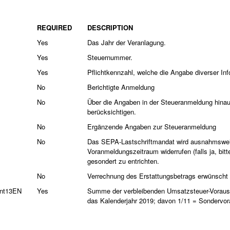
REQUIRED
DESCRIPTION
Yes
Das Jahr der Veranlagung.
Yes
Steuernummer.
Yes
Pflichtkennzahl, welche die Angabe diverser Inf
No
Berichtigte Anmeldung
No
Über die Angaben in der Steueranmeldung hina
berücksichtigen.
No
Ergänzende Angaben zur Steueranmeldung
No
Das SEPA-Lastschriftmandat wird ausnahmswei
Voranmeldungszeitraum widerrufen (falls ja, bitt
gesondert zu entrichten.
No
Verrechnung des Erstattungsbetrags erwünscht / E
ent13EN
Yes
Summe der verbleibenden Umsatzsteuer-Vorausz
das Kalenderjahr 2019; davon 1/11 = Sondervo