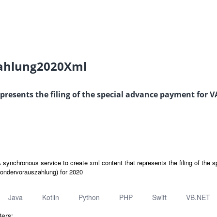
ahlung2020Xml
presents the filing of the special advance payment for
 synchronous service to create xml content that represents the filing of the
ondervorauszahlung) for 2020
Java
Kotlin
Python
PHP
Swift
VB.NET
ers: