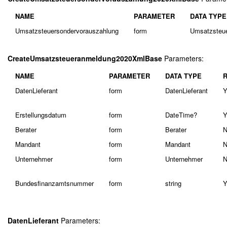
NAME
PARAMETER
DATA TYPE
Umsatzsteuersondervorauszahlung
form
Umsatzsteue
CreateUmsatzsteueranmeldung2020XmlBase
Parameters:
NAME
PARAMETER
DATA TYPE
DatenLieferant
form
DatenLieferant
Y
Erstellungsdatum
form
DateTime?
Y
Berater
form
Berater
N
Mandant
form
Mandant
N
Unternehmer
form
Unternehmer
N
Bundesfinanzamtsnummer
form
string
Y
DatenLieferant
Parameters: