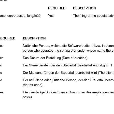
REQUIRED
DESCRIPTION
rsondervorauszahlung2020
Yes
The filing of the special a
REQUIRED
DESCRIPTION
es
Natürliche Person, welche die Software bedient, bzw. in dere
person who operates the software or under whose name the soft
es
Das Datum der Erstellung (Date of creation).
o
Der Steuerberater, der den Steuerfall bearbeitet und abgibt (
o
Der Mandant, für den der Steuerfall bearbeitet wird (The clien
o
Der natürliche oder jüritische Person, der den Steuerfall bear
the tax case).
es
Die vierstellige Bundesfinanzamtsnummer des empfangenden Fi
office).