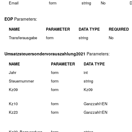
Email
form
string
No
D
EOP
Parameters:
NAME
PARAMETER
DATA TYPE
REQUIRED
Transferausgabe
form
string
No
Umsatzsteuersondervorauszahlung2021
Parameters:
NAME
PARAMETER
DATA TYPE
Jahr
form
int
Steuernummer
form
string
Kz09
form
Kz09
Kz10
form
Ganzzahl1EN
Kz23
form
Ganzzahl1EN
Kz23_Begruendung
form
string