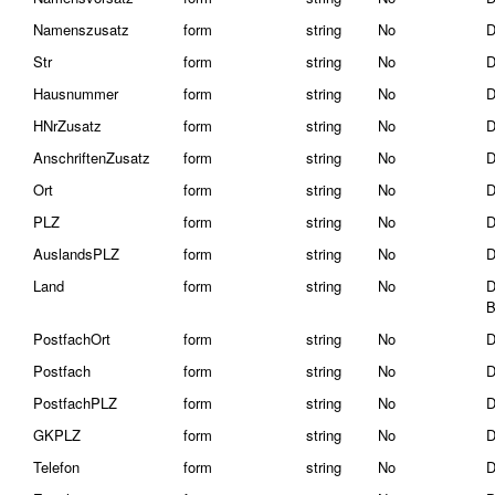
Namenszusatz
form
string
No
D
Str
form
string
No
D
Hausnummer
form
string
No
D
HNrZusatz
form
string
No
D
AnschriftenZusatz
form
string
No
D
Ort
form
string
No
D
PLZ
form
string
No
D
AuslandsPLZ
form
string
No
D
Land
form
string
No
D
B
PostfachOrt
form
string
No
D
Postfach
form
string
No
D
PostfachPLZ
form
string
No
D
GKPLZ
form
string
No
D
Telefon
form
string
No
D