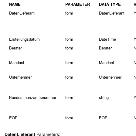
NAME
PARAMETER
DATA TYPE
DatenLieferant
form
DatenLieferant
Y
Erstellungsdatum
form
DateTime
Y
Berater
form
Berater
N
Mandant
form
Mandant
N
Unternehmer
form
Unternehmer
N
Bundesfinanzamtsnummer
form
string
Y
EOP
form
EOP
N
DatenLieferant
Parameters: