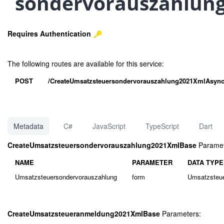
sondervorauszahlung)
Requires Authentication
The following routes are available for this service:
POST
/CreateUmsatzsteuersondervorauszahlung2021XmlAsyn
Metadata
C#
JavaScript
TypeScript
Dart
CreateUmsatzsteuersondervorauszahlung2021XmlBase
Paramet
NAME
PARAMETER
DATA TYPE
Umsatzsteuersondervorauszahlung
form
Umsatzsteue
CreateUmsatzsteueranmeldung2021XmlBase
Parameters: