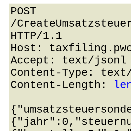
POST 
/CreateUmsatzsteuer
HTTP/1.1 

Host: taxfiling.pwc
Accept: text/jsonl

Content-Type: text/
Content-Length: 
le
{"umsatzsteuersond
{"jahr":0,"steuern