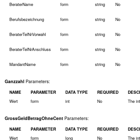
BeraterName
form
string
No
Berufsbezeichnung
form
string
No
BeraterTelNrVorwahl
form
string
No
BeraterTelNrAnschluss
form
string
No
MandantName
form
string
No
Ganzzahl
Parameters:
NAME
PARAMETER
DATA TYPE
REQUIRED
DESC
Wert
form
int
No
The int
GrossGeldBetragOhneCent
Parameters:
NAME
PARAMETER
DATA TYPE
REQUIRED
DESC
Wert
form
long
No
The in