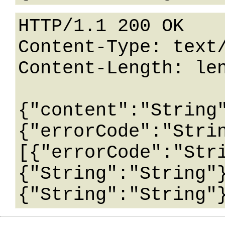
HTTP/1.1 200 OK

Content-Type: text/
Content-Length: len
{"content":"String
{"errorCode":"Stri
[{"errorCode":"Str
{"String":"String"