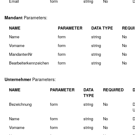
Email
form
string
No
D
Mandant
Parameters:
NAME
PARAMETER
DATA TYPE
REQUI
Name
form
string
No
Vorname
form
string
No
MandantenNr
form
string
No
Bearbeiterkennzeichen
form
string
No
Unternehmer
Parameters:
NAME
PARAMETER
DATA
REQUIRED
TYPE
Bezeichnung
form
string
No
D
U
Name
form
string
No
D
Vorname
form
string
No
D