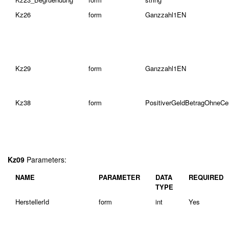
Kz26
form
Ganzzahl1EN
Kz29
form
Ganzzahl1EN
Kz38
form
PositiverGeldBetragOhneC
Kz09
Parameters:
NAME
PARAMETER
DATA
REQUIRED
TYPE
HerstellerId
form
int
Yes