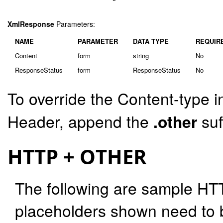
XmlResponse
Parameters:
NAME
PARAMETER
DATA TYPE
REQUIR
Content
form
string
No
ResponseStatus
form
ResponseStatus
No
To override the Content-type i
Header, append the
.other
suf
HTTP + OTHER
The following are sample HT
placeholders shown need to b