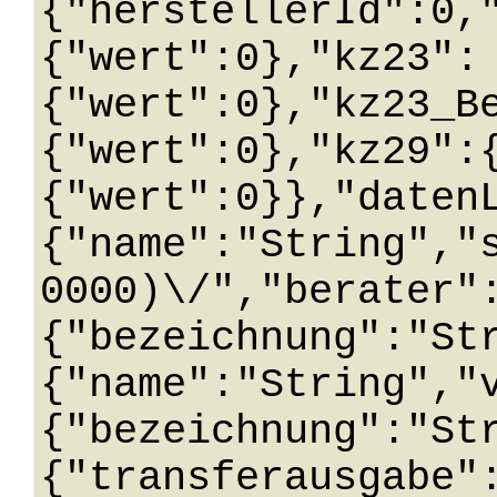
{"herstellerId":0,
{"wert":0},"kz23":
{"wert":0},"kz23_B
{"wert":0},"kz29":
{"wert":0}},"daten
{"name":"String","
0000)\/","berater"
{"bezeichnung":"St
{"name":"String","
{"bezeichnung":"St