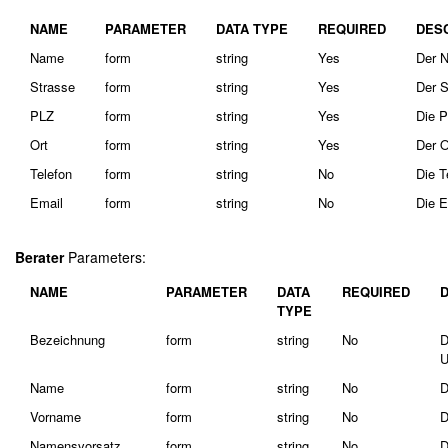
NAME
PARAMETER
DATA TYPE
REQUIRED
DES
Name
form
string
Yes
Der N
Strasse
form
string
Yes
Der S
PLZ
form
string
Yes
Die P
Ort
form
string
Yes
Der O
Telefon
form
string
No
Die T
Email
form
string
No
Die E
Berater
Parameters:
NAME
PARAMETER
DATA
REQUIRED
TYPE
Bezeichnung
form
string
No
D
U
Name
form
string
No
D
Vorname
form
string
No
D
Namensvorsatz
form
string
No
D