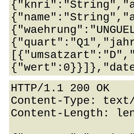
{"knri":"String","
{"name":"String","
{"waehrung":"UNGUE
{"quart":"Q1","jah
[{"umsatzart":"D",
HTTP/1.1 200 OK

Content-Type: text/
Content-Length: len