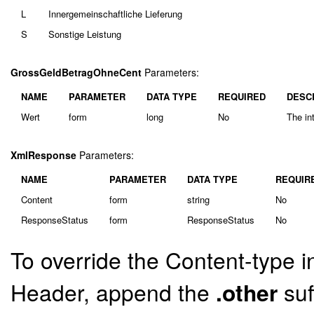
L
Innergemeinschaftliche Lieferung
S
Sonstige Leistung
GrossGeldBetragOhneCent
Parameters:
NAME
PARAMETER
DATA TYPE
REQUIRED
DESC
Wert
form
long
No
The in
XmlResponse
Parameters:
NAME
PARAMETER
DATA TYPE
REQUIR
Content
form
string
No
ResponseStatus
form
ResponseStatus
No
To override the Content-type i
Header, append the
.other
suf