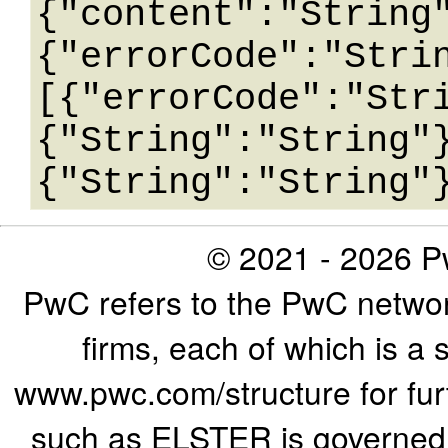
{"content":"String
{"errorCode":"Stri
[{"errorCode":"Str
{"String":"String"
© 2021 - 2026 Pw
PwC refers to the PwC networ
firms, each of which is a 
www.pwc.com/structure for furth
such as ELSTER is governed b