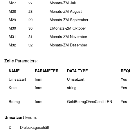
M27
27
Monats-ZM Juli
M28
28
Monats-ZM August
M29
29
Monats-ZM September
M30
30
DMonats-ZM Oktober
M31
31
Monats-ZM November
M32
32
Monats-ZM Dezember
Zeile
Parameters:
NAME
PARAMETER
DATA TYPE
REQ
Umsatzart
form
Umsatzart
Yes
Knre
form
string
Yes
Betrag
form
GeldBetragOhneCent11EN
Yes
Umsatzart
Enum:
D
Dreiecksgeschäft