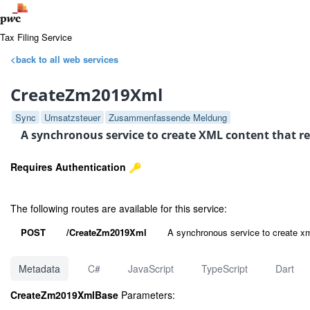
Tax Filing Service
<back to all web services
CreateZm2019Xml
Sync
Umsatzsteuer
Zusammenfassende Meldung
A synchronous service to create XML content that rep
Requires Authentication
The following routes are available for this service:
POST
/CreateZm2019Xml
A synchronous service to create xml
Metadata
C#
JavaScript
TypeScript
Dart
CreateZm2019XmlBase
Parameters: