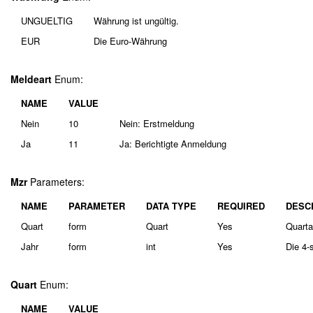
UNGUELTIG
Währung ist ungültig.
EUR
Die Euro-Währung
Meldeart
Enum:
NAME
VALUE
Nein
10
Nein: Erstmeldung
Ja
11
Ja: Berichtigte Anmeldung
Mzr
Parameters:
NAME
PARAMETER
DATA TYPE
REQUIRED
DESC
Quart
form
Quart
Yes
Quarta
Jahr
form
int
Yes
Die 4-
Quart
Enum:
NAME
VALUE