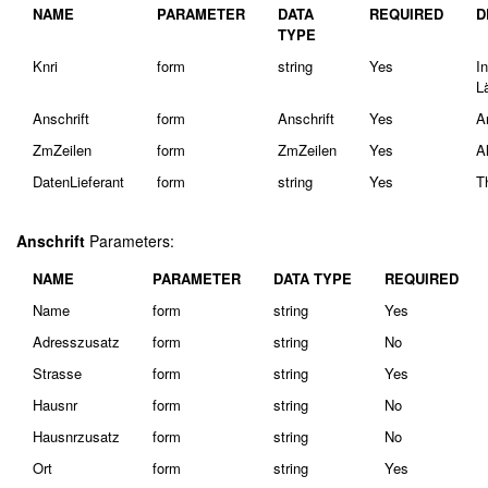
NAME
PARAMETER
DATA
REQUIRED
D
TYPE
Knri
form
string
Yes
I
L
Anschrift
form
Anschrift
Yes
A
ZmZeilen
form
ZmZeilen
Yes
A
DatenLieferant
form
string
Yes
T
Anschrift
Parameters:
NAME
PARAMETER
DATA TYPE
REQUIRED
Name
form
string
Yes
Adresszusatz
form
string
No
Strasse
form
string
Yes
Hausnr
form
string
No
Hausnrzusatz
form
string
No
Ort
form
string
Yes