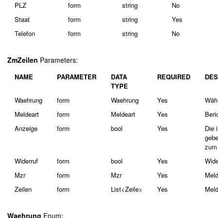
PLZ
form
string
No
Staat
form
string
Yes
Telefon
form
string
No
ZmZeilen
Parameters:
NAME
PARAMETER
DATA
REQUIRED
DES
TYPE
Waehrung
form
Waehrung
Yes
Wäh
Meldeart
form
Meldeart
Yes
Beri
Anzeige
form
bool
Yes
Die 
gebe
zum 
Widerruf
form
bool
Yes
Wide
Mzr
form
Mzr
Yes
Meld
Zeilen
form
List<Zeile>
Yes
Meld
Waehrung
Enum: