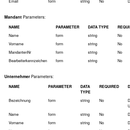
Email
form
string
No
D
Mandant
Parameters:
NAME
PARAMETER
DATA TYPE
REQUI
Name
form
string
No
Vorname
form
string
No
MandantenNr
form
string
No
Bearbeiterkennzeichen
form
string
No
Unternehmer
Parameters:
NAME
PARAMETER
DATA
REQUIRED
TYPE
Bezeichnung
form
string
No
D
U
Name
form
string
No
D
Vorname
form
string
No
D