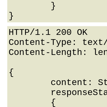
	}

HTTP/1.1 200 OK

Content-Type: text/
Content-Length: len
{

	content: String,

	responseStatus: 

	{
