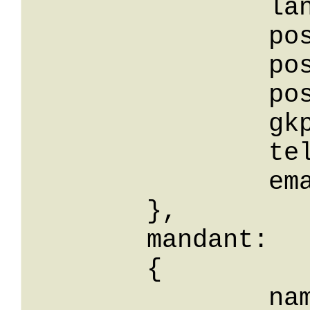
		land: String,

		postfachOrt: String,

		postfach: String,

		postfachPLZ: String,

		gkplz: String,

		telefon: String,

		email: String

	},

	mandant: 

	{

		name: String,
