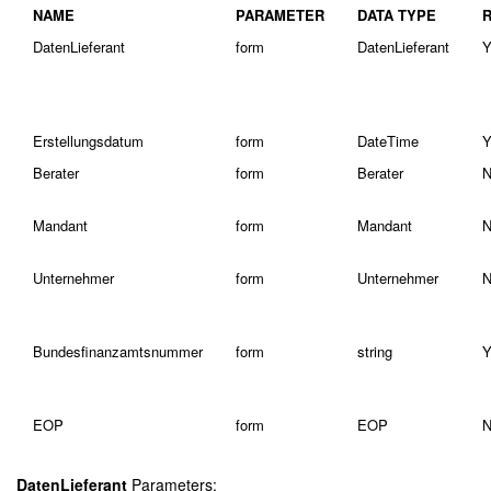
NAME
PARAMETER
DATA TYPE
DatenLieferant
form
DatenLieferant
Y
Erstellungsdatum
form
DateTime
Y
Berater
form
Berater
N
Mandant
form
Mandant
N
Unternehmer
form
Unternehmer
N
Bundesfinanzamtsnummer
form
string
Y
EOP
form
EOP
N
DatenLieferant
Parameters: