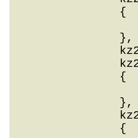
		{

			wert:
		},

		kz23_Begruendung: String,

		kz26: 

		{

			wert:
		},

		kz29: 

		{
