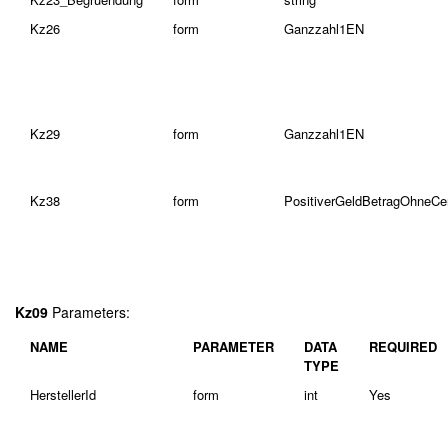
Kz26
form
Ganzzahl1EN
Kz29
form
Ganzzahl1EN
Kz38
form
PositiverGeldBetragOhneC
Kz09
Parameters:
NAME
PARAMETER
DATA
REQUIRED
TYPE
HerstellerId
form
int
Yes