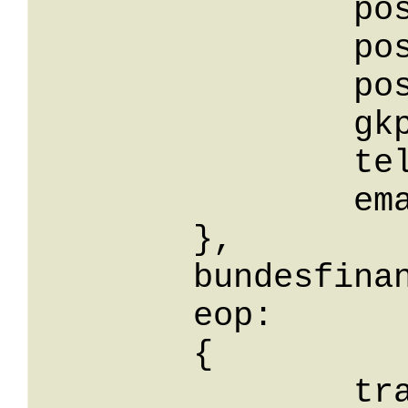
		postfachOrt: String,

		postfach: String,

		postfachPLZ: String,

		gkplz: String,

		telefon: String,

		email: String

	},

	bundesfinanzamtsnummer: String,

	eop: 

	{

		transferausgabe: String
