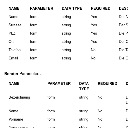
NAME
PARAMETER
DATA TYPE
REQUIRED
DES
Name
form
string
Yes
Der N
Strasse
form
string
Yes
Der S
PLZ
form
string
Yes
Die P
Ort
form
string
Yes
Der O
Telefon
form
string
No
Die T
Email
form
string
No
Die E
Berater
Parameters:
NAME
PARAMETER
DATA
REQUIRED
TYPE
Bezeichnung
form
string
No
D
U
Name
form
string
No
D
Vorname
form
string
No
D
Namensvorsatz
form
string
No
D