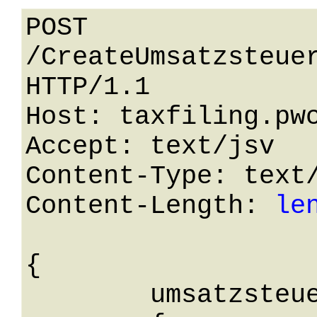
POST 
/CreateUmsatzsteuer
HTTP/1.1 

Host: taxfiling.pwc
Accept: text/jsv

Content-Type: text/
Content-Length: 
le
{

	umsatzsteuersondervorauszahlung: 
