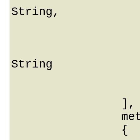
String,

				me
			
					S
String

			
			
		],

		meta: 

		{
