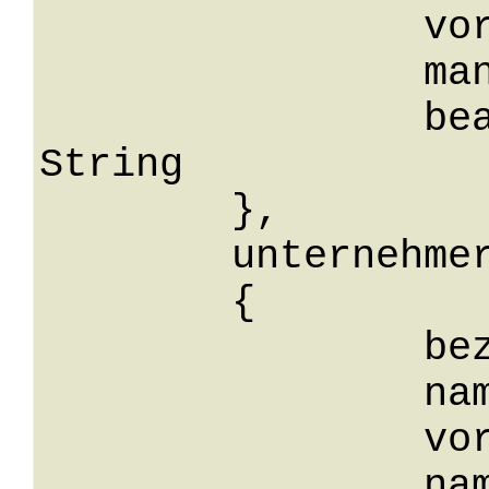
		vorname: String,

		mandantenNr: String,

		bearbeiterkennzeichen: 
String

	},

	unternehmer: 

	{

		bezeichnung: String,

		name: String,

		vorname: String,

		namensvorsatz: String,
