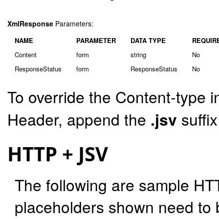
XmlResponse
Parameters:
NAME
PARAMETER
DATA TYPE
REQUIR
Content
form
string
No
ResponseStatus
form
ResponseStatus
No
To override the Content-type i
Header, append the
.jsv
suffi
HTTP + JSV
The following are sample HT
placeholders shown need to b