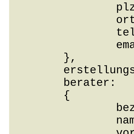
		plz: String,

		ort: String,

		telefon: String,

		email: String

	},

	erstellungsdatum: 0001-01-01,

	berater: 

	{

		bezeichnung: String,

		name: String,

		vorname: String,
