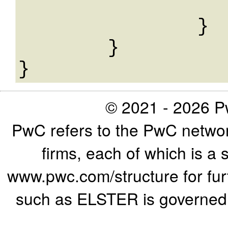
			String: Str
		}

	}

© 2021 - 2026 Pw
PwC refers to the PwC networ
firms, each of which is a 
www.pwc.com/structure for furth
such as ELSTER is governed b