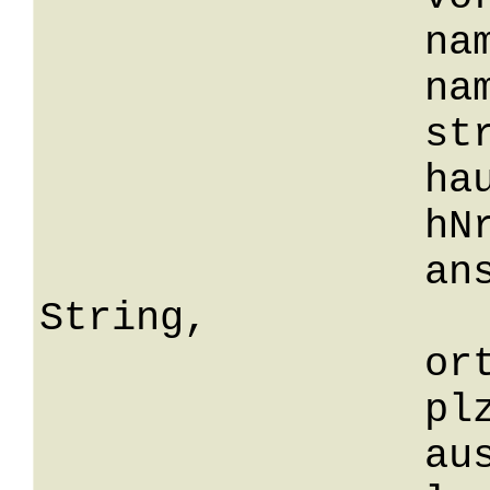
		namensvorsatz: String,

		namenszusatz: String,

		str: String,

		hausnummer: String,

		hNrZusatz: String,

		anschriftenZusatz: 
String,

		ort: String,

		plz: String,

		auslandsPLZ: String,
