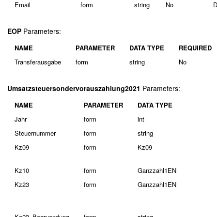
Email
form
string
No
D
EOP
Parameters:
NAME
PARAMETER
DATA TYPE
REQUIRED
Transferausgabe
form
string
No
Umsatzsteuersondervorauszahlung2021
Parameters:
NAME
PARAMETER
DATA TYPE
Jahr
form
int
Steuernummer
form
string
Kz09
form
Kz09
Kz10
form
Ganzzahl1EN
Kz23
form
Ganzzahl1EN
Kz23_Begruendung
form
string