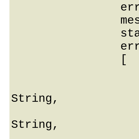
		errorCode: String,

		message: String,

		stackTrace: String,

		errors: 

		[

			
				erro
String,

				fiel
String,

				mes