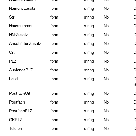
Namenszusatz
form
string
No
D
Str
form
string
No
D
Hausnummer
form
string
No
D
HNrZusatz
form
string
No
D
AnschriftenZusatz
form
string
No
D
Ort
form
string
No
D
PLZ
form
string
No
D
AuslandsPLZ
form
string
No
D
Land
form
string
No
D
B
PostfachOrt
form
string
No
D
Postfach
form
string
No
D
PostfachPLZ
form
string
No
D
GKPLZ
form
string
No
D
Telefon
form
string
No
D