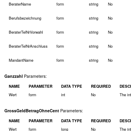
BeraterName
form
string
No
Berufsbezeichnung
form
string
No
BeraterTelNrVorwahl
form
string
No
BeraterTelNrAnschluss
form
string
No
MandantName
form
string
No
Ganzzahl
Parameters:
NAME
PARAMETER
DATA TYPE
REQUIRED
DESC
Wert
form
int
No
The int
GrossGeldBetragOhneCent
Parameters:
NAME
PARAMETER
DATA TYPE
REQUIRED
DESC
Wert
form
long
No
The in