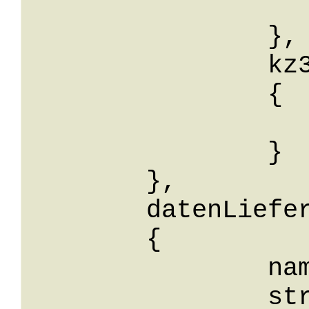
			wert:
		},

		kz38: 

		{

			wert:
		}

	},

	datenLieferant: 

	{

		name: String,

		strasse: String,
