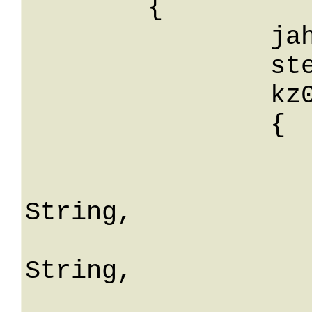
	{

		jahr: 0,

		steuernummer: String,

		kz09: 

		{

			herstellerId
			beraterNa
String,

			berufsbezeichn
String,

			beraterTelNrVor