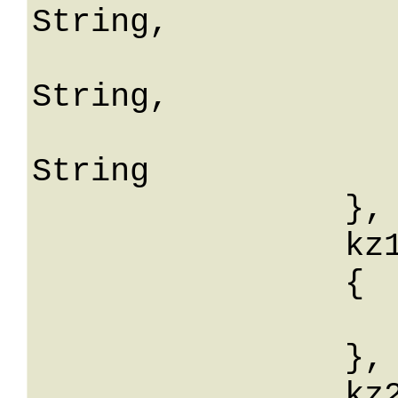
String,

			beraterTelNrAnsch
String,

			mandantNa
String

		},

		kz10: 

		{

			wert:
		},

		kz23: 
