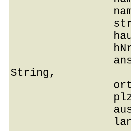
		namenszusatz: String,

		str: String,

		hausnummer: String,

		hNrZusatz: String,

		anschriftenZusatz: 
String,

		ort: String,

		plz: String,

		auslandsPLZ: String,

		land: String,
