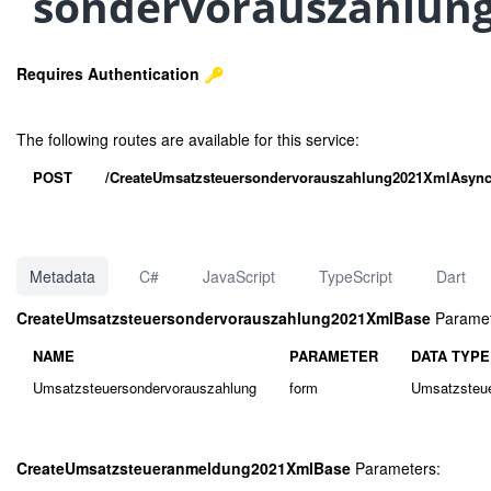
sondervorauszahlung)
Requires Authentication
The following routes are available for this service:
POST
/CreateUmsatzsteuersondervorauszahlung2021XmlAsyn
Metadata
C#
JavaScript
TypeScript
Dart
CreateUmsatzsteuersondervorauszahlung2021XmlBase
Paramet
NAME
PARAMETER
DATA TYPE
Umsatzsteuersondervorauszahlung
form
Umsatzsteue
CreateUmsatzsteueranmeldung2021XmlBase
Parameters: