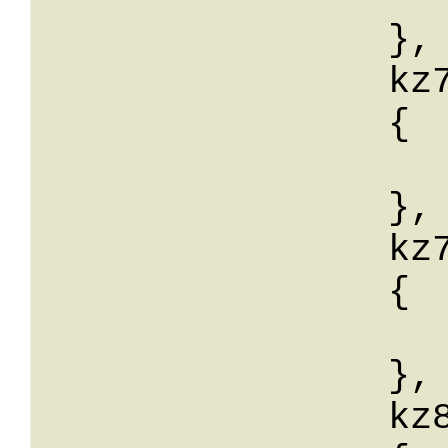
		},

		kz76: 

		{

			wert:
		},

		kz77: 

		{

			wert:
		},

		kz80: 
