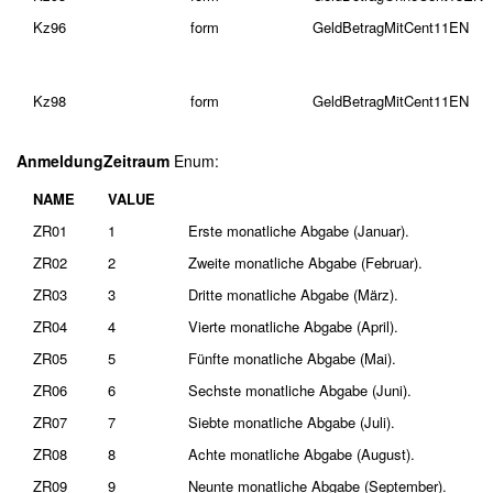
Kz96
form
GeldBetragMitCent11EN
Kz98
form
GeldBetragMitCent11EN
AnmeldungZeitraum
Enum:
NAME
VALUE
ZR01
1
Erste monatliche Abgabe (Januar).
ZR02
2
Zweite monatliche Abgabe (Februar).
ZR03
3
Dritte monatliche Abgabe (März).
ZR04
4
Vierte monatliche Abgabe (April).
ZR05
5
Fünfte monatliche Abgabe (Mai).
ZR06
6
Sechste monatliche Abgabe (Juni).
ZR07
7
Siebte monatliche Abgabe (Juli).
ZR08
8
Achte monatliche Abgabe (August).
ZR09
9
Neunte monatliche Abgabe (September).