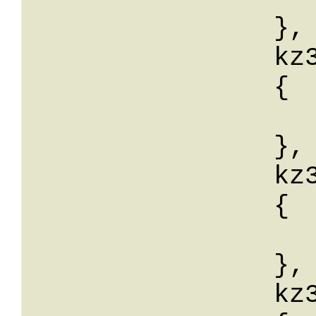
		},

		kz35: 

		{

			wert:
		},

		kz36: 

		{

			wert:
		},

		kz39: 
