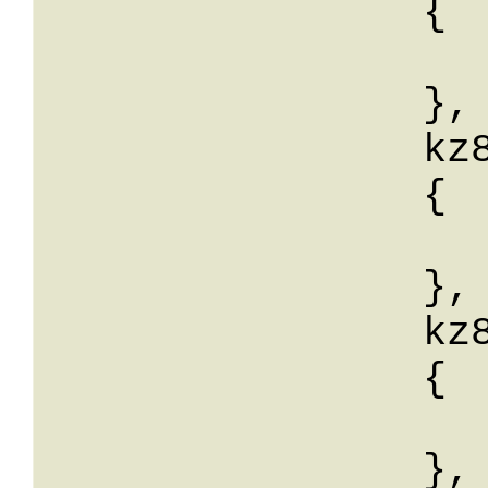
		{

			wert:
		},

		kz81: 

		{

			wert:
		},

		kz83: 

		{

			wert:
		},
