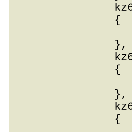
		kz60: 

		{

			wert:
		},

		kz61: 

		{

			wert:
		},

		kz62: 

		{

			wert: