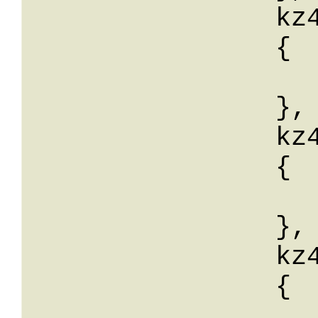
		kz43: 

		{

			wert:
		},

		kz44: 

		{

			wert:
		},

		kz45: 

		{

			wert: