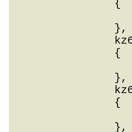
		{

			wert:
		},

		kz66: 

		{

			wert:
		},

		kz67: 

		{

			wert:
		},
