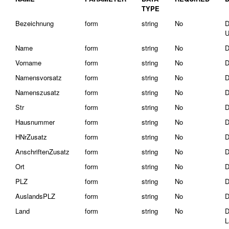
TYPE
Bezeichnung
form
string
No
D
U
Name
form
string
No
D
Vorname
form
string
No
D
Namensvorsatz
form
string
No
D
Namenszusatz
form
string
No
D
Str
form
string
No
D
Hausnummer
form
string
No
D
HNrZusatz
form
string
No
D
AnschriftenZusatz
form
string
No
D
Ort
form
string
No
D
PLZ
form
string
No
D
AuslandsPLZ
form
string
No
D
Land
form
string
No
D
L