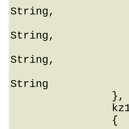
String,

			beraterTelNrVor
String,

			beraterTelNrAnsch
String,

			mandantNa
String

		},

		kz10: 

		{
