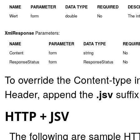
NAME
PARAMETER
DATA TYPE
REQUIRED
DESC
Wert
form
double
No
The in
XmlResponse
Parameters:
NAME
PARAMETER
DATA TYPE
REQUIR
Content
form
string
No
ResponseStatus
form
ResponseStatus
No
To override the Content-type i
Header, append the
.jsv
suffi
HTTP + JSV
The following are sample HT