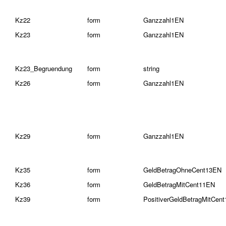
Kz22
form
Ganzzahl1EN
Kz23
form
Ganzzahl1EN
Kz23_Begruendung
form
string
Kz26
form
Ganzzahl1EN
Kz29
form
Ganzzahl1EN
Kz35
form
GeldBetragOhneCent13EN
Kz36
form
GeldBetragMitCent11EN
Kz39
form
PositiverGeldBetragMitCen