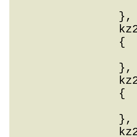
			wert:
		},

		kz21: 

		{

			wert:
		},

		kz22: 

		{

			wert:
		},

		kz23: 
