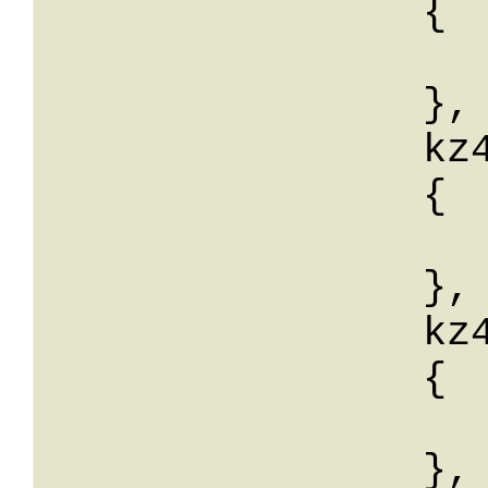
		{

			wert:
		},

		kz41: 

		{

			wert:
		},

		kz42: 

		{

			wert:
		},
