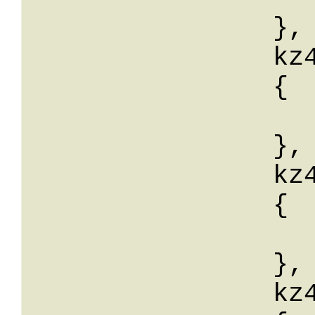
		},

		kz46: 

		{

			wert:
		},

		kz47: 

		{

			wert:
		},

		kz48: 
