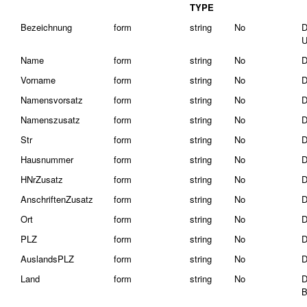
TYPE
Bezeichnung
form
string
No
D
U
Name
form
string
No
D
Vorname
form
string
No
D
Namensvorsatz
form
string
No
D
Namenszusatz
form
string
No
D
Str
form
string
No
D
Hausnummer
form
string
No
D
HNrZusatz
form
string
No
D
AnschriftenZusatz
form
string
No
D
Ort
form
string
No
D
PLZ
form
string
No
D
AuslandsPLZ
form
string
No
D
Land
form
string
No
D
B