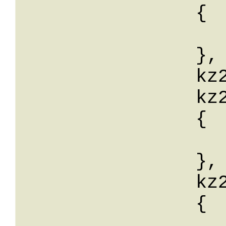
		{

			wert:
		},

		kz23_Begruendung: String,

		kz26: 

		{

			wert:
		},

		kz29: 

		{

			wert: