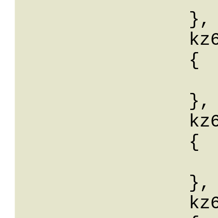
		},

		kz63: 

		{

			wert:
		},

		kz64: 

		{

			wert:
		},

		kz65: 
