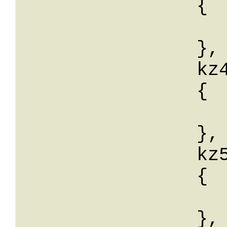
		{

			wert:
		},

		kz49: 

		{

			wert:
		},

		kz59: 

		{

			wert:
		},
