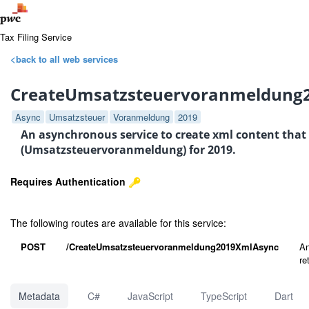
Tax Filing Service
<back to all web services
CreateUmsatzsteuervoranmeldung
Async
Umsatzsteuer
Voranmeldung
2019
An asynchronous service to create xml content that
(Umsatzsteuervoranmeldung) for 2019.
Requires Authentication
The following routes are available for this service:
POST
/CreateUmsatzsteuervoranmeldung2019XmlAsync
An
re
Metadata
C#
JavaScript
TypeScript
Dart