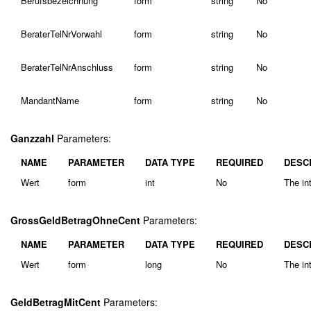
Berufsbezeichnung
form
string
No
BeraterTelNrVorwahl
form
string
No
BeraterTelNrAnschluss
form
string
No
MandantName
form
string
No
Ganzzahl
Parameters:
NAME
PARAMETER
DATA TYPE
REQUIRED
DESC
Wert
form
int
No
The int
GrossGeldBetragOhneCent
Parameters:
NAME
PARAMETER
DATA TYPE
REQUIRED
DESC
Wert
form
long
No
The in
GeldBetragMitCent
Parameters: