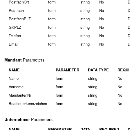
PostfachOrt
form
string
No
D
Postfach
form
string
No
D
PostfachPLZ
form
string
No
D
GKPLZ
form
string
No
D
Telefon
form
string
No
D
Email
form
string
No
D
Mandant
Parameters:
NAME
PARAMETER
DATA TYPE
REQUI
Name
form
string
No
Vorname
form
string
No
MandantenNr
form
string
No
Bearbeiterkennzeichen
form
string
No
Unternehmer
Parameters:
NAME
PARAMETER
DATA
REQUIRED