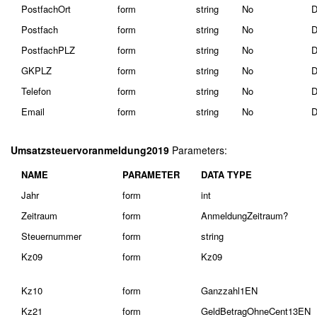
PostfachOrt
form
string
No
D
Postfach
form
string
No
D
PostfachPLZ
form
string
No
D
GKPLZ
form
string
No
D
Telefon
form
string
No
D
Email
form
string
No
D
Umsatzsteuervoranmeldung2019
Parameters:
NAME
PARAMETER
DATA TYPE
Jahr
form
int
Zeitraum
form
AnmeldungZeitraum?
Steuernummer
form
string
Kz09
form
Kz09
Kz10
form
Ganzzahl1EN
Kz21
form
GeldBetragOhneCent13EN