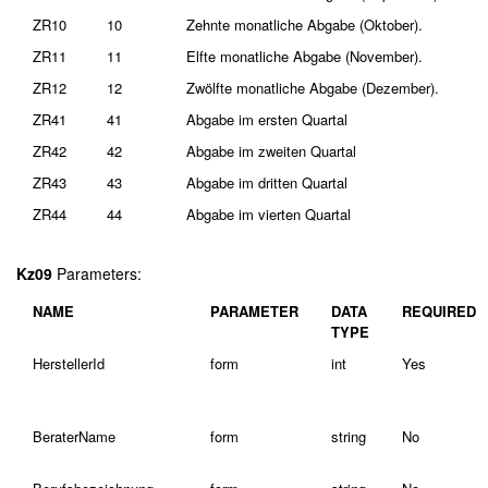
ZR10
10
Zehnte monatliche Abgabe (Oktober).
ZR11
11
Elfte monatliche Abgabe (November).
ZR12
12
Zwölfte monatliche Abgabe (Dezember).
ZR41
41
Abgabe im ersten Quartal
ZR42
42
Abgabe im zweiten Quartal
ZR43
43
Abgabe im dritten Quartal
ZR44
44
Abgabe im vierten Quartal
Kz09
Parameters:
NAME
PARAMETER
DATA
REQUIRED
TYPE
HerstellerId
form
int
Yes
BeraterName
form
string
No