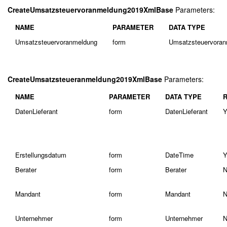
CreateUmsatzsteuervoranmeldung2019XmlBase
Parameters:
NAME
PARAMETER
DATA TYPE
Umsatzsteuervoranmeldung
form
Umsatzsteuervora
CreateUmsatzsteueranmeldung2019XmlBase
Parameters:
NAME
PARAMETER
DATA TYPE
DatenLieferant
form
DatenLieferant
Y
Erstellungsdatum
form
DateTime
Y
Berater
form
Berater
N
Mandant
form
Mandant
N
Unternehmer
form
Unternehmer
N