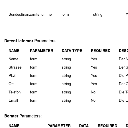
Bundesfinanzamtsnummer
form
string
Y
DatenLieferant
Parameters:
NAME
PARAMETER
DATA TYPE
REQUIRED
DES
Name
form
string
Yes
Der N
Strasse
form
string
Yes
Der S
PLZ
form
string
Yes
Die P
Ort
form
string
Yes
Der O
Telefon
form
string
No
Die T
Email
form
string
No
Die E
Berater
Parameters:
NAME
PARAMETER
DATA
REQUIRED