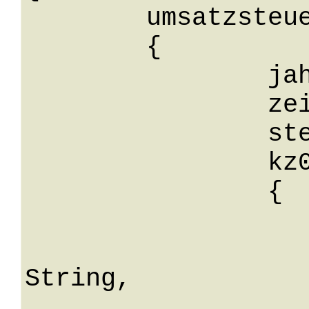
	umsatzsteuervoranmeldung: 

	{

		jahr: 0,

		zeitraum: 0,

		steuernummer: String,

		kz09: 

		{

			herstellerId
			beraterNa
String,

			berufsbezeichn