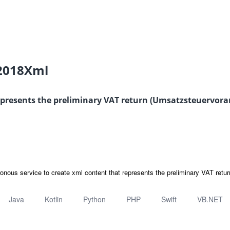
2018Xml
epresents the preliminary VAT return (Umsatzsteuervora
onous service to create xml content that represents the preliminary VAT ret
Java
Kotlin
Python
PHP
Swift
VB.NET