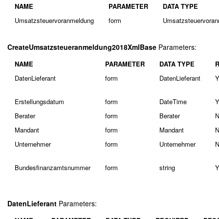
NAME
PARAMETER
DATA TYPE
Umsatzsteuervoranmeldung
form
Umsatzsteuervora
CreateUmsatzsteueranmeldung2018XmlBase
Parameters:
NAME
PARAMETER
DATA TYPE
DatenLieferant
form
DatenLieferant
Y
Erstellungsdatum
form
DateTime
Y
Berater
form
Berater
N
Mandant
form
Mandant
N
Unternehmer
form
Unternehmer
N
Bundesfinanzamtsnummer
form
string
Y
DatenLieferant
Parameters: