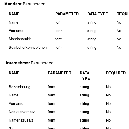
Mandant
Parameters:
NAME
PARAMETER
DATA TYPE
REQUI
Name
form
string
No
Vorname
form
string
No
MandantenNr
form
string
No
Bearbeiterkennzeichen
form
string
No
Unternehmer
Parameters:
NAME
PARAMETER
DATA
REQUIRED
TYPE
Bezeichnung
form
string
No
Name
form
string
No
Vorname
form
string
No
Namensvorsatz
form
string
No
Namenszusatz
form
string
No
Str
form
string
No