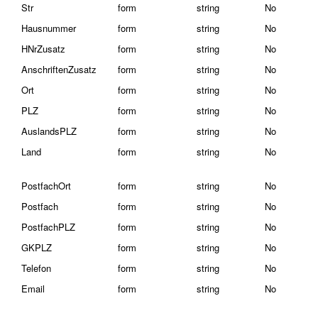
Str
form
string
No
Hausnummer
form
string
No
HNrZusatz
form
string
No
AnschriftenZusatz
form
string
No
Ort
form
string
No
PLZ
form
string
No
AuslandsPLZ
form
string
No
Land
form
string
No
PostfachOrt
form
string
No
Postfach
form
string
No
PostfachPLZ
form
string
No
GKPLZ
form
string
No
Telefon
form
string
No
Email
form
string
No