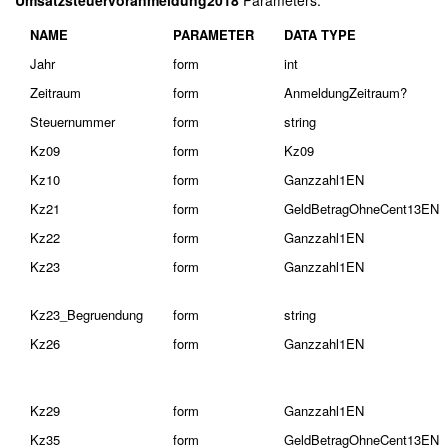
Umsatzsteuervoranmeldung2018
Parameters:
NAME
PARAMETER
DATA TYPE
Jahr
form
int
Zeitraum
form
AnmeldungZeitraum?
Steuernummer
form
string
Kz09
form
Kz09
Kz10
form
Ganzzahl1EN
Kz21
form
GeldBetragOhneCent13EN
Kz22
form
Ganzzahl1EN
Kz23
form
Ganzzahl1EN
Kz23_Begruendung
form
string
Kz26
form
Ganzzahl1EN
Kz29
form
Ganzzahl1EN
Kz35
form
GeldBetragOhneCent13EN