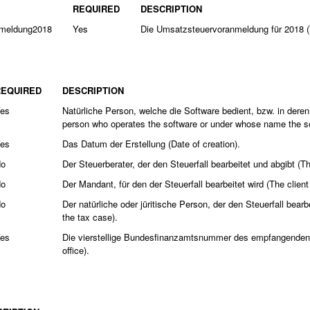
REQUIRED
DESCRIPTION
nmeldung2018
Yes
Die Umsatzsteuervoranmeldung für 2018 (T
REQUIRED
DESCRIPTION
es
Natürliche Person, welche die Software bedient, bzw. in dere
person who operates the software or under whose name the soft
es
Das Datum der Erstellung (Date of creation).
o
Der Steuerberater, der den Steuerfall bearbeitet und abgibt (
o
Der Mandant, für den der Steuerfall bearbeitet wird (The clien
o
Der natürliche oder jüritische Person, der den Steuerfall bear
the tax case).
es
Die vierstellige Bundesfinanzamtsnummer des empfangenden Fi
office).