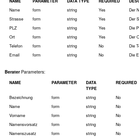
NAME
PARAMETER
DATA TYPE
REQUIRED
DES
Name
form
string
Yes
Der N
Strasse
form
string
Yes
Der S
PLZ
form
string
Yes
Die P
Ort
form
string
Yes
Der O
Telefon
form
string
No
Die T
Email
form
string
No
Die E
Berater
Parameters:
NAME
PARAMETER
DATA
REQUIRED
TYPE
Bezeichnung
form
string
No
Name
form
string
No
Vorname
form
string
No
Namensvorsatz
form
string
No
Namenszusatz
form
string
No