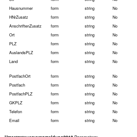
Hausnummer
form
string
No
HNrZusatz
form
string
No
AnschriftenZusatz
form
string
No
Ort
form
string
No
PLZ
form
string
No
AuslandsPLZ
form
string
No
Land
form
string
No
PostfachOrt
form
string
No
Postfach
form
string
No
PostfachPLZ
form
string
No
GKPLZ
form
string
No
Telefon
form
string
No
Email
form
string
No