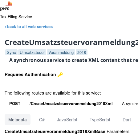
Tax Filing Service
<back to all web services
CreateUmsatzsteuervoranmeldung
Sync
Umsatzsteuer
Voranmeldung
2018
A synchronous service to create XML content that r
Requires Authentication
The following routes are available for this service:
POST
/CreateUmsatzsteuervoranmeldung2018Xml
A synchr
Metadata
C#
JavaScript
TypeScript
Dart
CreateUmsatzsteuervoranmeldung2018XmlBase
Parameters: