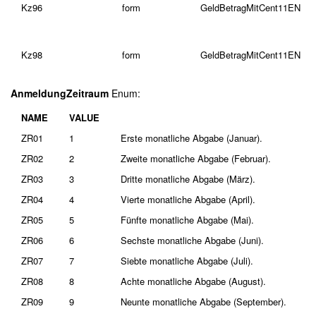
Kz96
form
GeldBetragMitCent11EN
Kz98
form
GeldBetragMitCent11EN
AnmeldungZeitraum
Enum:
NAME
VALUE
ZR01
1
Erste monatliche Abgabe (Januar).
ZR02
2
Zweite monatliche Abgabe (Februar).
ZR03
3
Dritte monatliche Abgabe (März).
ZR04
4
Vierte monatliche Abgabe (April).
ZR05
5
Fünfte monatliche Abgabe (Mai).
ZR06
6
Sechste monatliche Abgabe (Juni).
ZR07
7
Siebte monatliche Abgabe (Juli).
ZR08
8
Achte monatliche Abgabe (August).
ZR09
9
Neunte monatliche Abgabe (September).