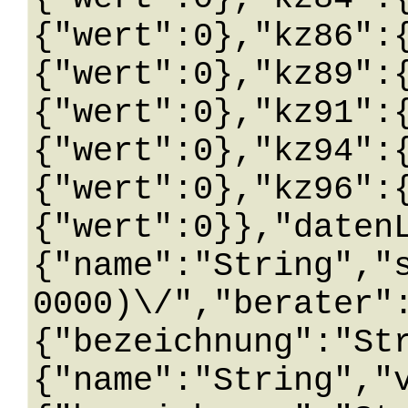
{"wert":0},"kz86":
{"wert":0},"kz89":
{"wert":0},"kz91":
{"wert":0},"kz94":
{"wert":0},"kz96":
{"wert":0}},"daten
{"name":"String","
0000)\/","berater"
{"bezeichnung":"St
{"name":"String","