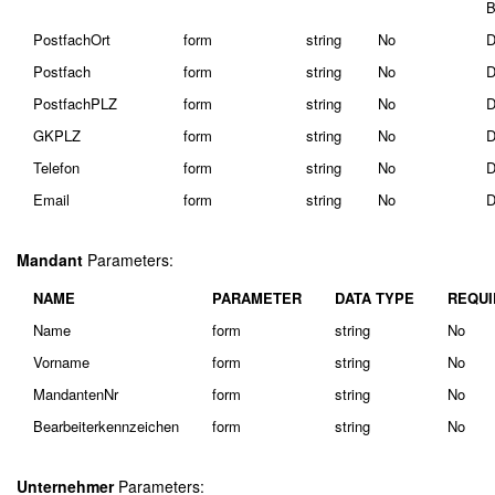
B
PostfachOrt
form
string
No
D
Postfach
form
string
No
D
PostfachPLZ
form
string
No
D
GKPLZ
form
string
No
D
Telefon
form
string
No
D
Email
form
string
No
D
Mandant
Parameters:
NAME
PARAMETER
DATA TYPE
REQUI
Name
form
string
No
Vorname
form
string
No
MandantenNr
form
string
No
Bearbeiterkennzeichen
form
string
No
Unternehmer
Parameters: