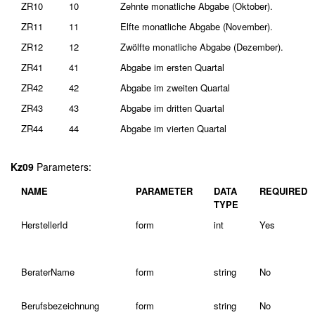
ZR10
10
Zehnte monatliche Abgabe (Oktober).
ZR11
11
Elfte monatliche Abgabe (November).
ZR12
12
Zwölfte monatliche Abgabe (Dezember).
ZR41
41
Abgabe im ersten Quartal
ZR42
42
Abgabe im zweiten Quartal
ZR43
43
Abgabe im dritten Quartal
ZR44
44
Abgabe im vierten Quartal
Kz09
Parameters:
NAME
PARAMETER
DATA
REQUIRED
TYPE
HerstellerId
form
int
Yes
BeraterName
form
string
No
Berufsbezeichnung
form
string
No