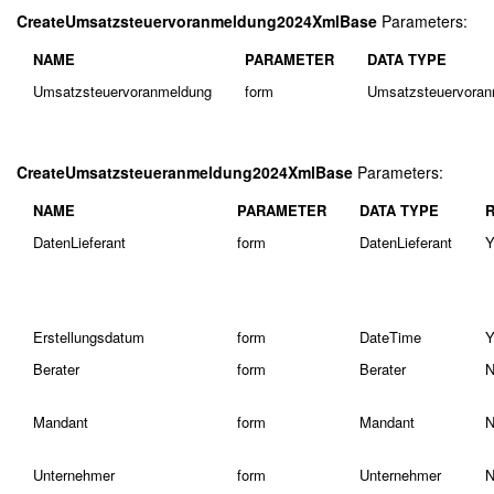
CreateUmsatzsteuervoranmeldung2024XmlBase
Parameters:
NAME
PARAMETER
DATA TYPE
Umsatzsteuervoranmeldung
form
Umsatzsteuervora
CreateUmsatzsteueranmeldung2024XmlBase
Parameters:
NAME
PARAMETER
DATA TYPE
DatenLieferant
form
DatenLieferant
Y
Erstellungsdatum
form
DateTime
Y
Berater
form
Berater
N
Mandant
form
Mandant
N
Unternehmer
form
Unternehmer
N