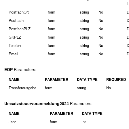
L
PostfachOrt
form
string
No
D
Postfach
form
string
No
D
PostfachPLZ
form
string
No
D
GKPLZ
form
string
No
D
Telefon
form
string
No
D
Email
form
string
No
D
EOP
Parameters:
NAME
PARAMETER
DATA TYPE
REQUIRED
Transferausgabe
form
string
No
Umsatzsteuervoranmeldung2024
Parameters:
NAME
PARAMETER
DATA TYPE
Jahr
form
int