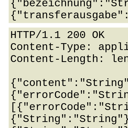
{"bezeichnung":"St
HTTP/1.1 200 OK

Content-Type: appli
Content-Length: len
{"content":"String
{"errorCode":"Stri
[{"errorCode":"Str
{"String":"String"