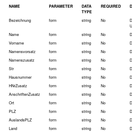
NAME
PARAMETER
DATA
REQUIRED
TYPE
Bezeichnung
form
string
No
D
U
Name
form
string
No
D
Vorname
form
string
No
D
Namensvorsatz
form
string
No
D
Namenszusatz
form
string
No
D
Str
form
string
No
D
Hausnummer
form
string
No
D
HNrZusatz
form
string
No
D
AnschriftenZusatz
form
string
No
D
Ort
form
string
No
D
PLZ
form
string
No
D
AuslandsPLZ
form
string
No
D
Land
form
string
No
D