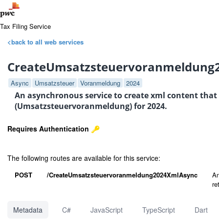
Tax Filing Service
<back to all web services
CreateUmsatzsteuervoranmeldung
Async
Umsatzsteuer
Voranmeldung
2024
An asynchronous service to create xml content that
(Umsatzsteuervoranmeldung) for 2024.
Requires Authentication
The following routes are available for this service:
POST
/CreateUmsatzsteuervoranmeldung2024XmlAsync
An
re
Metadata
C#
JavaScript
TypeScript
Dart