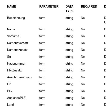
NAME
PARAMETER
DATA
REQUIRED
TYPE
Bezeichnung
form
string
No
D
U
Name
form
string
No
D
Vorname
form
string
No
D
Namensvorsatz
form
string
No
D
Namenszusatz
form
string
No
D
Str
form
string
No
D
Hausnummer
form
string
No
D
HNrZusatz
form
string
No
D
AnschriftenZusatz
form
string
No
D
Ort
form
string
No
D
PLZ
form
string
No
D
AuslandsPLZ
form
string
No
D
Land
form
string
No
D