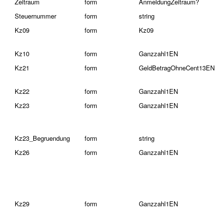
Zeitraum
form
AnmeldungZeitraum?
Steuernummer
form
string
Kz09
form
Kz09
Kz10
form
Ganzzahl1EN
Kz21
form
GeldBetragOhneCent13EN
Kz22
form
Ganzzahl1EN
Kz23
form
Ganzzahl1EN
Kz23_Begruendung
form
string
Kz26
form
Ganzzahl1EN
Kz29
form
Ganzzahl1EN