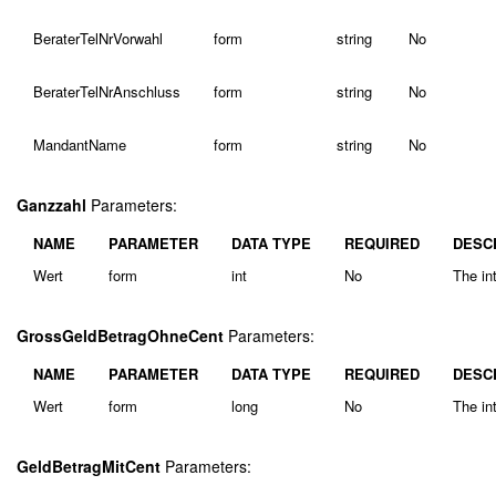
BeraterTelNrVorwahl
form
string
No
BeraterTelNrAnschluss
form
string
No
MandantName
form
string
No
Ganzzahl
Parameters:
NAME
PARAMETER
DATA TYPE
REQUIRED
DESC
Wert
form
int
No
The int
GrossGeldBetragOhneCent
Parameters:
NAME
PARAMETER
DATA TYPE
REQUIRED
DESC
Wert
form
long
No
The in
GeldBetragMitCent
Parameters: