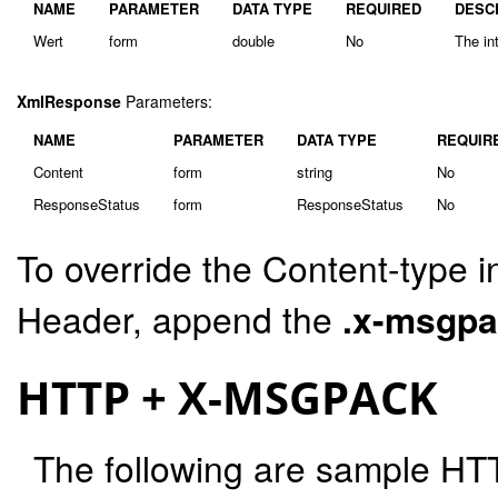
NAME
PARAMETER
DATA TYPE
REQUIRED
DESC
Wert
form
double
No
The in
XmlResponse
Parameters:
NAME
PARAMETER
DATA TYPE
REQUIR
Content
form
string
No
ResponseStatus
form
ResponseStatus
No
To override the Content-type i
Header, append the
.x-msgp
HTTP + X-MSGPACK
The following are sample HT