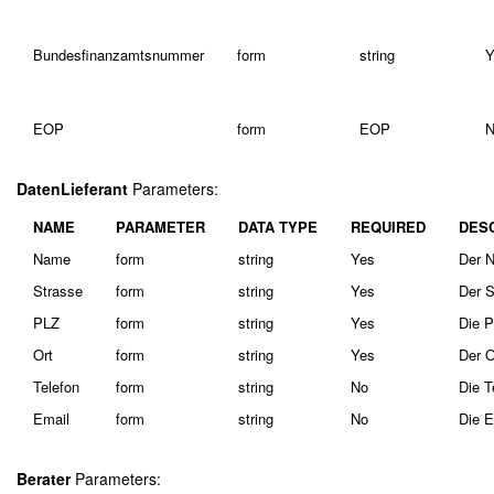
Bundesfinanzamtsnummer
form
string
Y
EOP
form
EOP
N
DatenLieferant
Parameters:
NAME
PARAMETER
DATA TYPE
REQUIRED
DES
Name
form
string
Yes
Der N
Strasse
form
string
Yes
Der S
PLZ
form
string
Yes
Die P
Ort
form
string
Yes
Der O
Telefon
form
string
No
Die T
Email
form
string
No
Die E
Berater
Parameters: