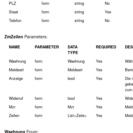
PLZ
form
string
No
Staat
form
string
Yes
Telefon
form
string
No
ZmZeilen
Parameters:
NAME
PARAMETER
DATA
REQUIRED
DES
TYPE
Waehrung
form
Waehrung
Yes
Wäh
Meldeart
form
Meldeart
Yes
Beri
Anzeige
form
bool
Yes
Die 
gebe
zum 
Widerruf
form
bool
Yes
Wide
Mzr
form
Mzr
Yes
Meld
Zeilen
form
List<Zeile>
Yes
Meld
Waehrung
Enum: