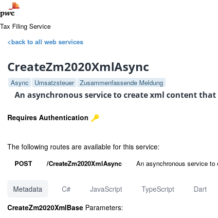
Tax Filing Service
<back to all web services
CreateZm2020XmlAsync
Async
Umsatzsteuer
Zusammenfassende Meldung
An asynchronous service to create xml content that r
Requires Authentication
The following routes are available for this service:
POST
/CreateZm2020XmlAsync
An asynchronous service to cr
Metadata
C#
JavaScript
TypeScript
Dart
CreateZm2020XmlBase
Parameters: