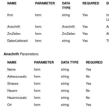
NAME
PARAMETER
DATA
REQUIRED
D
TYPE
Knri
form
string
Yes
I
L
Anschrift
form
Anschrift
Yes
A
ZmZeilen
form
ZmZeilen
Yes
A
DatenLieferant
form
string
Yes
T
Anschrift
Parameters:
NAME
PARAMETER
DATA TYPE
REQUIRED
Name
form
string
Yes
Adresszusatz
form
string
No
Strasse
form
string
Yes
Hausnr
form
string
No
Hausnrzusatz
form
string
No
Ort
form
string
Yes