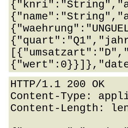
{"knri":"String","
{"name":"String","
{"waehrung":"UNGUE
{"quart":"Q1","jah
[{"umsatzart":"D",
HTTP/1.1 200 OK

Content-Type: appli
Content-Length: len