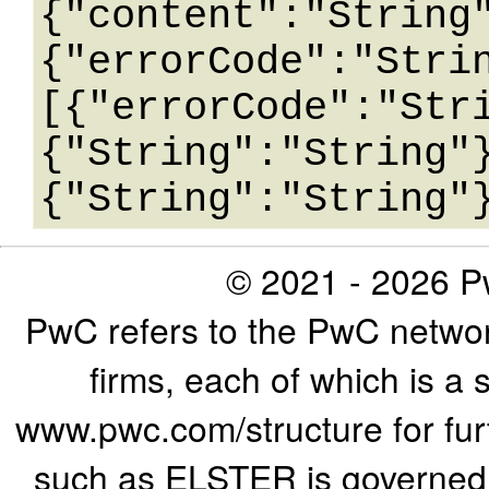
{"content":"String
{"errorCode":"Stri
[{"errorCode":"Str
{"String":"String"
© 2021 - 2026 Pw
PwC refers to the PwC networ
firms, each of which is a 
www.pwc.com/structure for furth
such as ELSTER is governed b