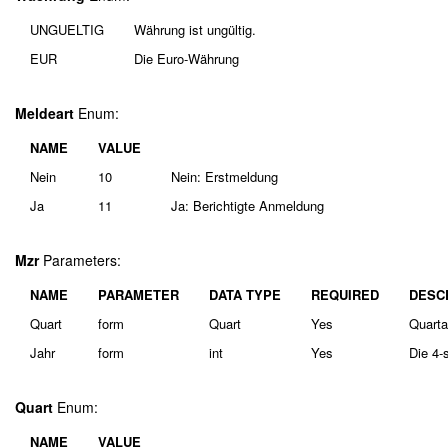
UNGUELTIG
Währung ist ungültig.
EUR
Die Euro-Währung
Meldeart
Enum:
NAME
VALUE
Nein
10
Nein: Erstmeldung
Ja
11
Ja: Berichtigte Anmeldung
Mzr
Parameters:
NAME
PARAMETER
DATA TYPE
REQUIRED
DESC
Quart
form
Quart
Yes
Quarta
Jahr
form
int
Yes
Die 4-
Quart
Enum:
NAME
VALUE