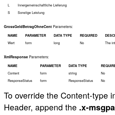
L
Innergemeinschaftliche Lieferung
S
Sonstige Leistung
GrossGeldBetragOhneCent
Parameters:
NAME
PARAMETER
DATA TYPE
REQUIRED
DESC
Wert
form
long
No
The in
XmlResponse
Parameters:
NAME
PARAMETER
DATA TYPE
REQUIR
Content
form
string
No
ResponseStatus
form
ResponseStatus
No
To override the Content-type i
Header, append the
.x-msgp