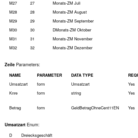
M27
27
Monats-ZM Juli
M28
28
Monats-ZM August
M29
29
Monats-ZM September
M30
30
DMonats-ZM Oktober
M31
31
Monats-ZM November
M32
32
Monats-ZM Dezember
Zeile
Parameters:
NAME
PARAMETER
DATA TYPE
REQ
Umsatzart
form
Umsatzart
Yes
Knre
form
string
Yes
Betrag
form
GeldBetragOhneCent11EN
Yes
Umsatzart
Enum:
D
Dreiecksgeschäft