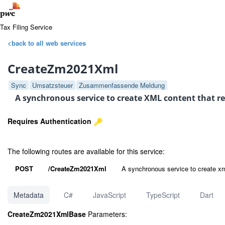
Tax Filing Service
<back to all web services
CreateZm2021Xml
Sync
Umsatzsteuer
Zusammenfassende Meldung
A synchronous service to create XML content that rep
Requires Authentication
The following routes are available for this service:
POST
/CreateZm2021Xml
A synchronous service to create xml
Metadata
C#
JavaScript
TypeScript
Dart
CreateZm2021XmlBase
Parameters: