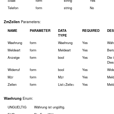
Staat
form
string
Yes
Telefon
form
string
No
ZmZeilen
Parameters:
NAME
PARAMETER
DATA
REQUIRED
DES
TYPE
Waehrung
form
Waehrung
Yes
Wäh
Meldeart
form
Meldeart
Yes
Beri
Anzeige
form
bool
Yes
Die 
Dies
Widerruf
form
bool
Yes
Wide
Mzr
form
Mzr
Yes
Meld
Zeilen
form
List<Zeile>
Yes
Meld
Waehrung
Enum:
UNGUELTIG
Währung ist ungültig.