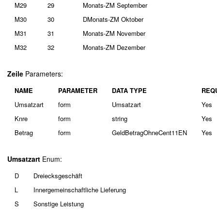
M29
29
Monats-ZM September
M30
30
DMonats-ZM Oktober
M31
31
Monats-ZM November
M32
32
Monats-ZM Dezember
Zeile
Parameters:
NAME
PARAMETER
DATA TYPE
REQ
Umsatzart
form
Umsatzart
Yes
Knre
form
string
Yes
Betrag
form
GeldBetragOhneCent11EN
Yes
Umsatzart
Enum:
D
Dreiecksgeschäft
L
Innergemeinschaftliche Lieferung
S
Sonstige Leistung