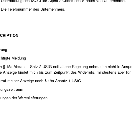
Übermittlung des ISO-3166-Alpha-2-Codes des Staates von Unternehmer.
Die Telefonummer des Unternehmers.
CRIPTION
rung
chtigte Meldung
in § 18a Absatz 1 Satz 2 UStG enthaltene Regelung nehme ich nicht in Ansp
e Anzeige bindet mich bis zum Zeitpunkt des Widerrufs, mindestens aber für
rruf meiner Anzeige nach § 18a Absatz 1 UStG
ungszeitraum
ungen der Warenlieferungen