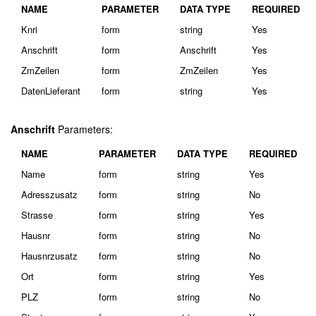
NAME
PARAMETER
DATA TYPE
REQUIRED
Knri
form
string
Yes
Anschrift
form
Anschrift
Yes
ZmZeilen
form
ZmZeilen
Yes
DatenLieferant
form
string
Yes
Anschrift
Parameters:
NAME
PARAMETER
DATA TYPE
REQUIRED
Name
form
string
Yes
Adresszusatz
form
string
No
Strasse
form
string
Yes
Hausnr
form
string
No
Hausnrzusatz
form
string
No
Ort
form
string
Yes
PLZ
form
string
No