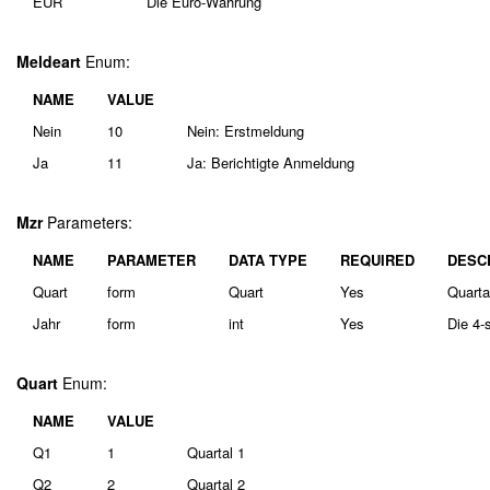
EUR
Die Euro-Währung
Meldeart
Enum:
NAME
VALUE
Nein
10
Nein: Erstmeldung
Ja
11
Ja: Berichtigte Anmeldung
Mzr
Parameters:
NAME
PARAMETER
DATA TYPE
REQUIRED
DESC
Quart
form
Quart
Yes
Quarta
Jahr
form
int
Yes
Die 4-
Quart
Enum:
NAME
VALUE
Q1
1
Quartal 1
Q2
2
Quartal 2