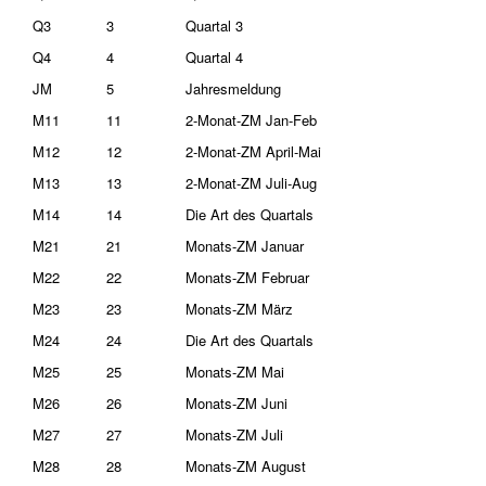
Q3
3
Quartal 3
Q4
4
Quartal 4
JM
5
Jahresmeldung
M11
11
2-Monat-ZM Jan-Feb
M12
12
2-Monat-ZM April-Mai
M13
13
2-Monat-ZM Juli-Aug
M14
14
Die Art des Quartals
M21
21
Monats-ZM Januar
M22
22
Monats-ZM Februar
M23
23
Monats-ZM März
M24
24
Die Art des Quartals
M25
25
Monats-ZM Mai
M26
26
Monats-ZM Juni
M27
27
Monats-ZM Juli
M28
28
Monats-ZM August