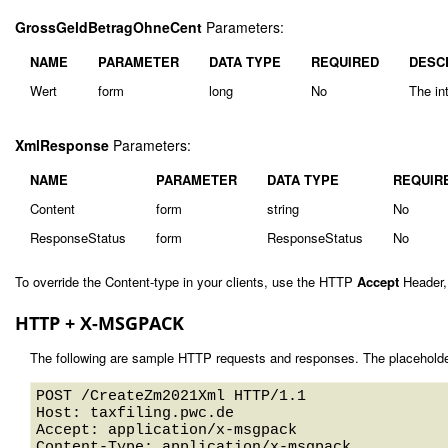
GrossGeldBetragOhneCent
Parameters:
NAME
PARAMETER
DATA TYPE
REQUIRED
DESC
Wert
form
long
No
The in
XmlResponse
Parameters:
NAME
PARAMETER
DATA TYPE
REQUIR
Content
form
string
No
ResponseStatus
form
ResponseStatus
No
To override the Content-type in your clients, use the HTTP
Accept
Header,
HTTP + X-MSGPACK
The following are sample HTTP requests and responses. The placeholde
POST /CreateZm2021Xml HTTP/1.1 

Host: taxfiling.pwc.de 

Accept: application/x-msgpack

Content-Type: application/x-msgpack
