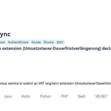
sync
iere
Authentifiziere
Sende
Drucke
2021
 extension (Umsatzsteuer-Dauerfristverlängerung) decla
nous service to submit an VAT long-term extension (Umsatzsteuer-Dauerfristv
Java
Kotlin
Python
PHP
Swift
VB.NET