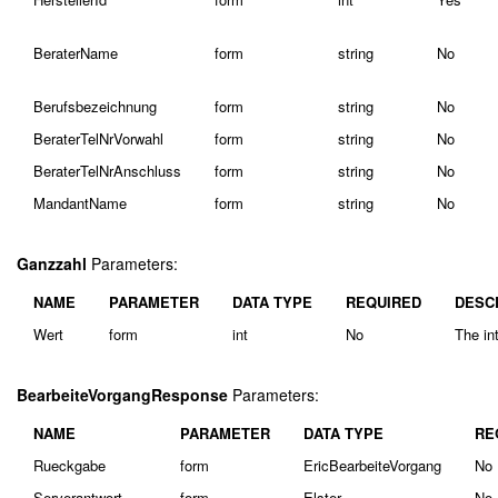
BeraterName
form
string
No
Berufsbezeichnung
form
string
No
BeraterTelNrVorwahl
form
string
No
BeraterTelNrAnschluss
form
string
No
MandantName
form
string
No
Ganzzahl
Parameters:
NAME
PARAMETER
DATA TYPE
REQUIRED
DESC
Wert
form
int
No
The int
BearbeiteVorgangResponse
Parameters:
NAME
PARAMETER
DATA TYPE
RE
Rueckgabe
form
EricBearbeiteVorgang
No
Serverantwort
form
Elster
No