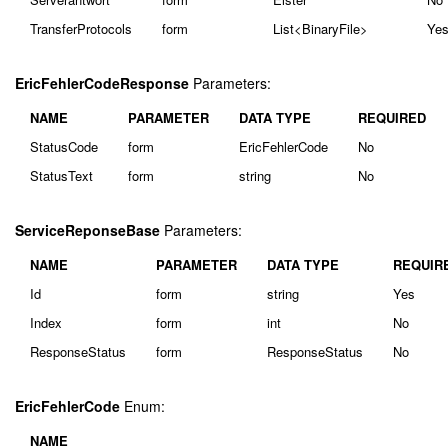
TransferProtocols
form
List<BinaryFile>
Ye
EricFehlerCodeResponse
Parameters:
NAME
PARAMETER
DATA TYPE
REQUIRED
StatusCode
form
EricFehlerCode
No
StatusText
form
string
No
ServiceReponseBase
Parameters:
NAME
PARAMETER
DATA TYPE
REQUIR
Id
form
string
Yes
Index
form
int
No
ResponseStatus
form
ResponseStatus
No
EricFehlerCode
Enum:
NAME