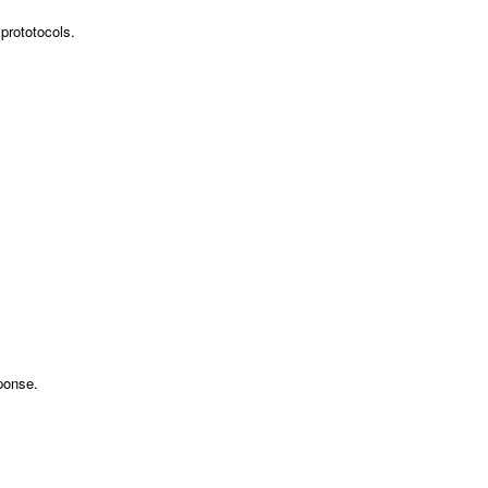
 prototocols.
sponse.