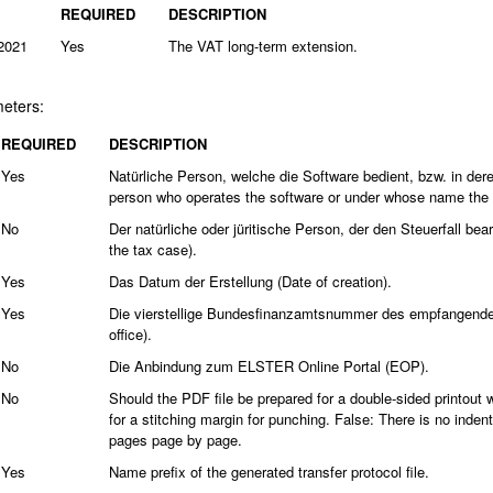
REQUIRED
DESCRIPTION
g2021
Yes
The VAT long-term extension.
eters:
REQUIRED
DESCRIPTION
Yes
Natürliche Person, welche die Software bedient, bzw. in de
person who operates the software or under whose name the so
No
Der natürliche oder jüritische Person, der den Steuerfall be
the tax case).
Yes
Das Datum der Erstellung (Date of creation).
Yes
Die vierstellige Bundesfinanzamtsnummer des empfangenden F
office).
No
Die Anbindung zum ELSTER Online Portal (EOP).
No
Should the PDF file be prepared for a double-sided printout w
for a stitching margin for punching. False: There is no indent
pages page by page.
Yes
Name prefix of the generated transfer protocol file.