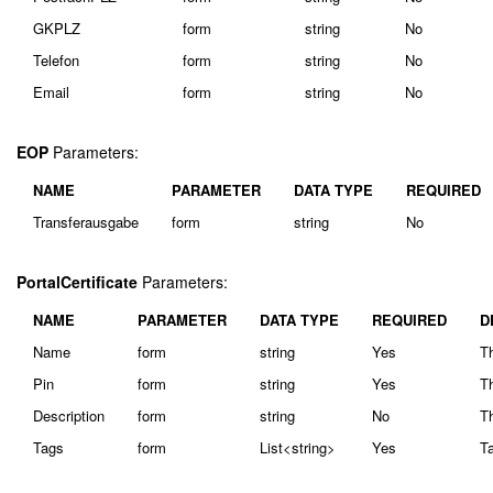
GKPLZ
form
string
No
Telefon
form
string
No
Email
form
string
No
EOP
Parameters:
NAME
PARAMETER
DATA TYPE
REQUIRED
Transferausgabe
form
string
No
PortalCertificate
Parameters:
NAME
PARAMETER
DATA TYPE
REQUIRED
D
Name
form
string
Yes
Th
Pin
form
string
Yes
Th
Description
form
string
No
Th
Tags
form
List<string>
Yes
Ta