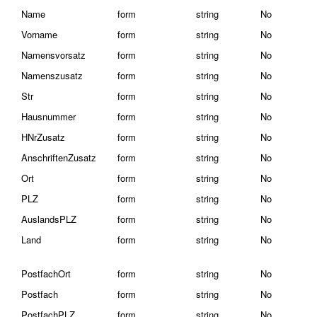
Name
form
string
No
Vorname
form
string
No
Namensvorsatz
form
string
No
Namenszusatz
form
string
No
Str
form
string
No
Hausnummer
form
string
No
HNrZusatz
form
string
No
AnschriftenZusatz
form
string
No
Ort
form
string
No
PLZ
form
string
No
AuslandsPLZ
form
string
No
Land
form
string
No
PostfachOrt
form
string
No
Postfach
form
string
No
PostfachPLZ
form
string
No