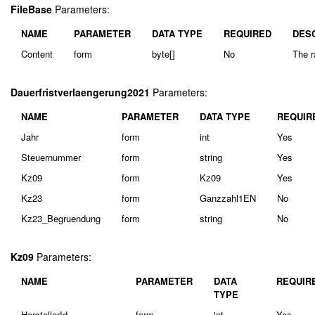
FileBase
Parameters:
NAME
PARAMETER
DATA TYPE
REQUIRED
DES
Content
form
byte[]
No
The r
Dauerfristverlaengerung2021
Parameters:
NAME
PARAMETER
DATA TYPE
REQUIR
Jahr
form
int
Yes
Steuernummer
form
string
Yes
Kz09
form
Kz09
Yes
Kz23
form
Ganzzahl1EN
No
Kz23_Begruendung
form
string
No
Kz09
Parameters:
NAME
PARAMETER
DATA
REQUIR
TYPE
HerstellerId
form
int
Yes