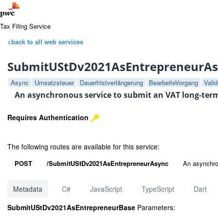
Tax Filing Service
<back to all web services
SubmitUStDv2021AsEntrepreneurA
Async
Umsatzsteuer
Dauerfristverlängerung
BearbeiteVorgang
Valid
An asynchronous service to submit an VAT long-term
Requires Authentication
The following routes are available for this service:
POST
/SubmitUStDv2021AsEntrepreneurAsync
An asynchro
Metadata
C#
JavaScript
TypeScript
Dart
SubmitUStDv2021AsEntrepreneurBase
Parameters: