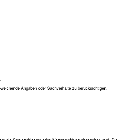
.
abweichende Angaben oder Sachverhalte zu berücksichtigen.
ware die Steuererklärung oder (Vor)anmeldung abgegeben wird. Die