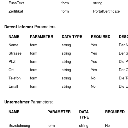
FussText
form
string
Zertifikat
form
PortalCertificate
DatenLieferant
Parameters:
NAME
PARAMETER
DATA TYPE
REQUIRED
DES
Name
form
string
Yes
Der N
Strasse
form
string
Yes
Der S
PLZ
form
string
Yes
Die P
Ort
form
string
Yes
Der O
Telefon
form
string
No
Die T
Email
form
string
No
Die E
Unternehmer
Parameters:
NAME
PARAMETER
DATA
REQUIRED
TYPE
Bezeichnung
form
string
No