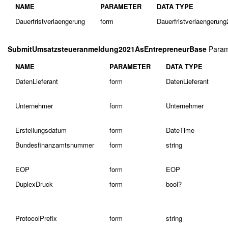
NAME
PARAMETER
DATA TYPE
Dauerfristverlaengerung
form
Dauerfristverlaengerun
SubmitUmsatzsteueranmeldung2021AsEntrepreneurBase
Param
NAME
PARAMETER
DATA TYPE
DatenLieferant
form
DatenLieferant
Unternehmer
form
Unternehmer
Erstellungsdatum
form
DateTime
Bundesfinanzamtsnummer
form
string
EOP
form
EOP
DuplexDruck
form
bool?
ProtocolPrefix
form
string