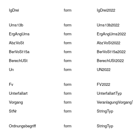
IgDrei
form
IgDrei2022
Ums13b
form
Ums13b2022
ErgAngUms
form
ErgAngUms2022
AbzVoSt
form
AbzVoSt2022
BerVoSt15a
form
BerVoSt15a2022
BerechUSt
form
BerechUSt2022
Un
form
UN2022
Fv
form
FV2022
Unterfallart
form
UnterfallartTyp
Vorgang
form
VeranlagungVorgang
StNr
form
StringTyp
Ordnungsbegriff
form
StringTyp