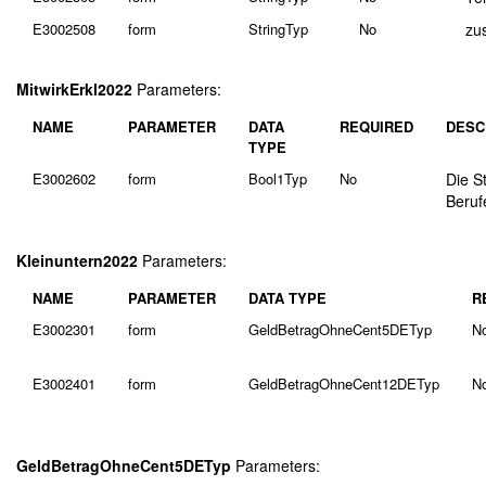
E3002508
form
StringTyp
No
zu
MitwirkErkl2022
Parameters:
NAME
PARAMETER
DATA
REQUIRED
DESC
TYPE
E3002602
form
Bool1Typ
No
Die S
Beruf
Kleinuntern2022
Parameters:
NAME
PARAMETER
DATA TYPE
R
E3002301
form
GeldBetragOhneCent5DETyp
N
E3002401
form
GeldBetragOhneCent12DETyp
N
GeldBetragOhneCent5DETyp
Parameters: