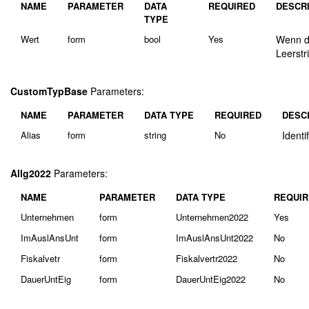
NAME
PARAMETER
DATA
REQUIRED
DESCR
TYPE
Wert
form
bool
Yes
Wenn de
Leerstr
CustomTypBase
Parameters:
NAME
PARAMETER
DATA TYPE
REQUIRED
DESC
Alias
form
string
No
Ident
Allg2022
Parameters:
NAME
PARAMETER
DATA TYPE
REQUIR
Unternehmen
form
Unternehmen2022
Yes
ImAuslAnsUnt
form
ImAuslAnsUnt2022
No
Fiskalvetr
form
Fiskalvertr2022
No
DauerUntEig
form
DauerUntEig2022
No