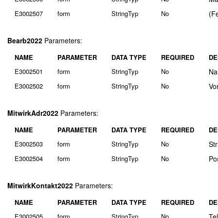
E3002507
form
StringTyp
No
(F
Bearb2022
Parameters:
NAME
PARAMETER
DATA TYPE
REQUIRED
DE
E3002501
form
StringTyp
No
Na
E3002502
form
StringTyp
No
Vo
MitwirkAdr2022
Parameters:
NAME
PARAMETER
DATA TYPE
REQUIRED
DE
E3002503
form
StringTyp
No
St
E3002504
form
StringTyp
No
Po
MitwirkKontakt2022
Parameters:
NAME
PARAMETER
DATA TYPE
REQUIRED
DE
E3002505
form
StringTyp
No
Te