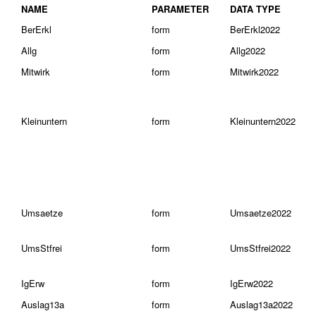
NAME
PARAMETER
DATA TYPE
BerErkl
form
BerErkl2022
Allg
form
Allg2022
Mitwirk
form
Mitwirk2022
Kleinuntern
form
Kleinuntern2022
Umsaetze
form
Umsaetze2022
UmsStfrei
form
UmsStfrei2022
IgErw
form
IgErw2022
Auslag13a
form
Auslag13a2022