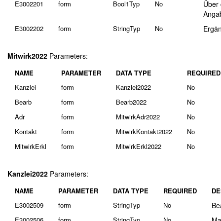
E3002201
form
Bool1Typ
No
Über 
Angab
E3002202
form
StringTyp
No
Ergän
Mitwirk2022
Parameters:
NAME
PARAMETER
DATA TYPE
REQUIRED
Kanzlei
form
Kanzlei2022
No
Bearb
form
Bearb2022
No
Adr
form
MitwirkAdr2022
No
Kontakt
form
MitwirkKontakt2022
No
MitwirkErkl
form
MitwirkErkl2022
No
Kanzlei2022
Parameters:
NAME
PARAMETER
DATA TYPE
REQUIRED
DE
E3002509
form
StringTyp
No
Be
E3002506
form
StringTyp
No
Ma