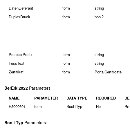
DatenLieferant
form
string
DuplexDruck
form
bool?
ProtocolPrefix
form
string
FussText
form
string
Zertifikat
form
PortalCertificate
BerErkl2022
Parameters:
NAME
PARAMETER
DATA TYPE
REQUIRED
DE
E3000601
form
Bool1Typ
No
Ber
Bool1Typ
Parameters: