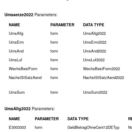
Umsaetze2022
Parameters:
NAME
PARAMETER
DATA TYPE
UmsAllg
form
UmsAllg2022
UmsErm
form
UmsErm2022
UmsAnd
form
UmsAnd2022
UmsLuf
form
UmsLuf2022
WechsBestForm
form
WechsBestForm2022
NachstStSatzAend
form
NachstStSatzAend2022
UmsSum
form
UmsSum2022
UmsAllg2022
Parameters:
NAME
PARAMETER
DATA TYPE
R
E3003303
form
GeldBetragOhneCent12DETyp
N