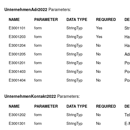
UnternehmenAdr2022
Parameters:
NAME
PARAMETER
DATA TYPE
REQUIRED
DE
E3001101
form
StringTyp
Yes
St
E3001203
form
StringTyp
Yes
Ha
E3001204
form
StringTyp
No
Ha
E3001205
form
StringTyp
No
Ad
E3001201
form
StringTyp
No
Pos
E3001403
form
StringTyp
No
Pos
E3001404
form
StringTyp
No
Po
UnternehmenKontakt2022
Parameters:
NAME
PARAMETER
DATA TYPE
REQUIRED
DE
E3001202
form
StringTyp
No
Te
E3001301
form
StringTyp
No
E-