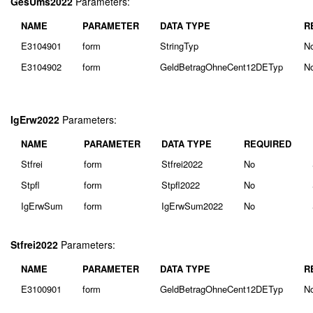
GesUms2022
Parameters:
NAME
PARAMETER
DATA TYPE
R
E3104901
form
StringTyp
N
E3104902
form
GeldBetragOhneCent12DETyp
N
IgErw2022
Parameters:
NAME
PARAMETER
DATA TYPE
REQUIRED
Stfrei
form
Stfrei2022
No
Stpfl
form
Stpfl2022
No
IgErwSum
form
IgErwSum2022
No
Stfrei2022
Parameters:
NAME
PARAMETER
DATA TYPE
R
E3100901
form
GeldBetragOhneCent12DETyp
N