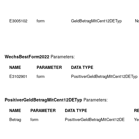
E3005102
form
GeldBetragMitCent12DETyp
N
WechsBestForm2022
Parameters:
NAME
PARAMETER
DATA TYPE
E3102901
form
PositiverGeldBetragMitCent12DETyp
PositiverGeldBetragMitCent12DETyp
Parameters:
NAME
PARAMETER
DATA TYPE
R
Betrag
form
PositiverGeldBetragMitCent12DE
Ye