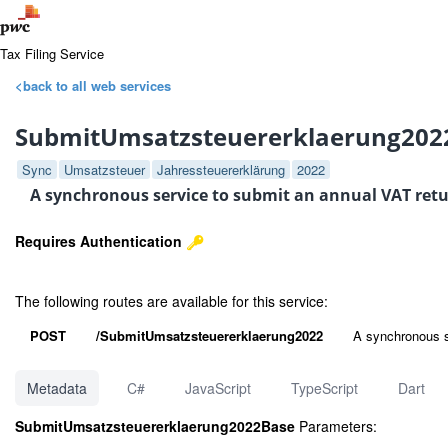
Tax Filing Service
<back to all web services
SubmitUmsatzsteuererklaerung202
Sync
Umsatzsteuer
Jahressteuererklärung
2022
A synchronous service to submit an annual VAT retu
Requires Authentication
The following routes are available for this service:
POST
/SubmitUmsatzsteuererklaerung2022
A synchronous s
Metadata
C#
JavaScript
TypeScript
Dart
SubmitUmsatzsteuererklaerung2022Base
Parameters: