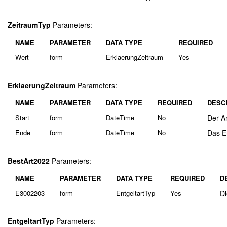
ZeitraumTyp
Parameters:
NAME
PARAMETER
DATA TYPE
REQUIRED
Wert
form
ErklaerungZeitraum
Yes
ErklaerungZeitraum
Parameters:
NAME
PARAMETER
DATA TYPE
REQUIRED
DESC
Start
form
DateTime
No
Der A
Ende
form
DateTime
No
Das E
BestArt2022
Parameters:
NAME
PARAMETER
DATA TYPE
REQUIRED
D
E3002203
form
EntgeltartTyp
Yes
Di
EntgeltartTyp
Parameters: