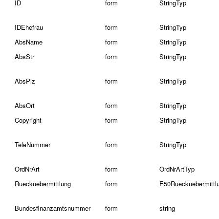
ID
form
StringTyp
IDEhefrau
form
StringTyp
AbsName
form
StringTyp
AbsStr
form
StringTyp
AbsPlz
form
StringTyp
AbsOrt
form
StringTyp
Copyright
form
StringTyp
TeleNummer
form
StringTyp
OrdNrArt
form
OrdNrArtTyp
Rueckuebermittlung
form
E50Rueckuebermittl
Bundesfinanzamtsnummer
form
string