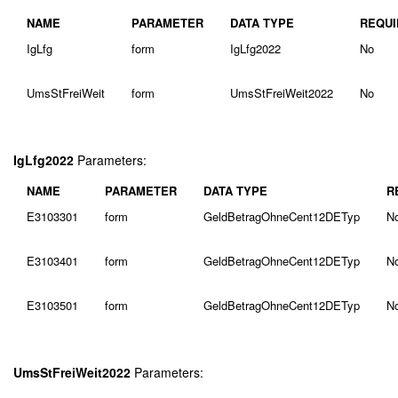
NAME
PARAMETER
DATA TYPE
REQUI
IgLfg
form
IgLfg2022
No
UmsStFreiWeit
form
UmsStFreiWeit2022
No
IgLfg2022
Parameters:
NAME
PARAMETER
DATA TYPE
R
E3103301
form
GeldBetragOhneCent12DETyp
N
E3103401
form
GeldBetragOhneCent12DETyp
N
E3103501
form
GeldBetragOhneCent12DETyp
N
UmsStFreiWeit2022
Parameters: