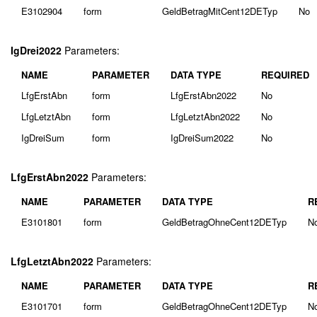
E3102904
form
GeldBetragMitCent12DETyp
No
IgDrei2022
Parameters:
NAME
PARAMETER
DATA TYPE
REQUIRED
LfgErstAbn
form
LfgErstAbn2022
No
LfgLetztAbn
form
LfgLetztAbn2022
No
IgDreiSum
form
IgDreiSum2022
No
LfgErstAbn2022
Parameters:
NAME
PARAMETER
DATA TYPE
R
E3101801
form
GeldBetragOhneCent12DETyp
N
LfgLetztAbn2022
Parameters:
NAME
PARAMETER
DATA TYPE
R
E3101701
form
GeldBetragOhneCent12DETyp
N