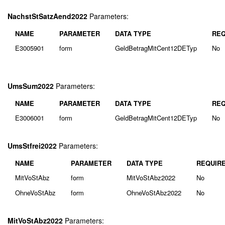
NachstStSatzAend2022
Parameters:
NAME
PARAMETER
DATA TYPE
REQ
E3005901
form
GeldBetragMitCent12DETyp
No
UmsSum2022
Parameters:
NAME
PARAMETER
DATA TYPE
REQ
E3006001
form
GeldBetragMitCent12DETyp
No
UmsStfrei2022
Parameters:
NAME
PARAMETER
DATA TYPE
REQUIR
MitVoStAbz
form
MitVoStAbz2022
No
OhneVoStAbz
form
OhneVoStAbz2022
No
MitVoStAbz2022
Parameters: