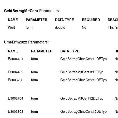
GeldBetragMitCent
Parameters:
NAME
PARAMETER
DATA TYPE
REQUIRED
DESC
Wert
form
double
No
The in
UmsErm2022
Parameters:
NAME
PARAMETER
DATA TYPE
R
E3004401
form
GeldBetragOhneCent12DETyp
N
E3004402
form
GeldBetragMitCent12DETyp
N
E3003703
form
GeldBetragOhneCent12DETyp
N
E3003704
form
GeldBetragMitCent12DETyp
N
E3003803
form
GeldBetragOhneCent12DETyp
N