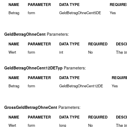
NAME
PARAMETER
DATA TYPE
REQUIRE
Betrag
form
GeldBetragOhneCent5DE
Yes
GeldBetragOhneCent
Parameters:
NAME
PARAMETER
DATA TYPE
REQUIRED
DESC
Wert
form
int
No
The in
GeldBetragOhneCent12DETyp
Parameters:
NAME
PARAMETER
DATA TYPE
REQUIR
Betrag
form
GeldBetragOhneCent12DE
Yes
GrossGeldBetragOhneCent
Parameters:
NAME
PARAMETER
DATA TYPE
REQUIRED
DESC
Wert
form
long
No
The in