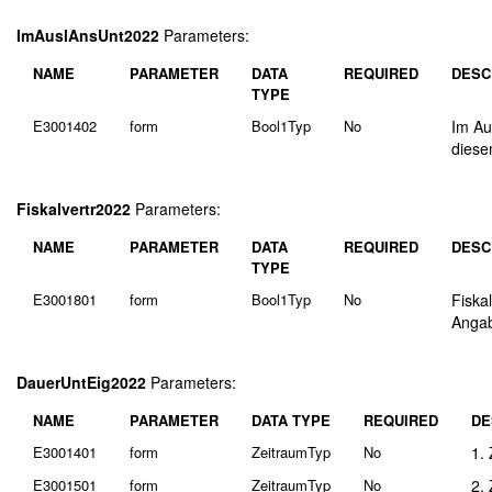
ImAuslAnsUnt2022
Parameters:
NAME
PARAMETER
DATA
REQUIRED
DESC
TYPE
E3001402
form
Bool1Typ
No
Im Au
diese
Fiskalvertr2022
Parameters:
NAME
PARAMETER
DATA
REQUIRED
DESC
TYPE
E3001801
form
Bool1Typ
No
Fiskal
Angab
DauerUntEig2022
Parameters:
NAME
PARAMETER
DATA TYPE
REQUIRED
DE
E3001401
form
ZeitraumTyp
No
1.
E3001501
form
ZeitraumTyp
No
2.