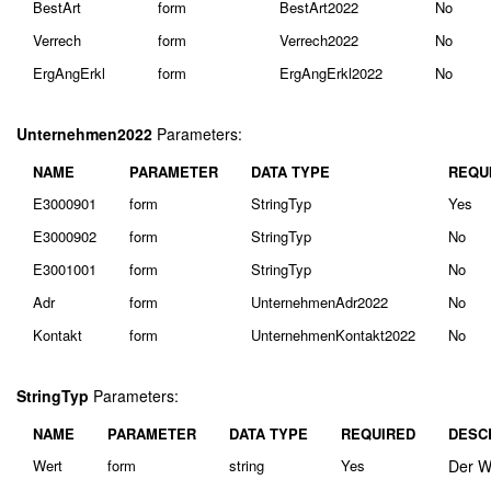
BestArt
form
BestArt2022
No
Verrech
form
Verrech2022
No
ErgAngErkl
form
ErgAngErkl2022
No
Unternehmen2022
Parameters:
NAME
PARAMETER
DATA TYPE
REQU
E3000901
form
StringTyp
Yes
E3000902
form
StringTyp
No
E3001001
form
StringTyp
No
Adr
form
UnternehmenAdr2022
No
Kontakt
form
UnternehmenKontakt2022
No
StringTyp
Parameters:
NAME
PARAMETER
DATA TYPE
REQUIRED
DESC
Wert
form
string
Yes
Der W