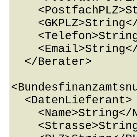
    <PostfachPLZ>String</PostfachPLZ>

    <GKPLZ>String</GKPLZ>

    <Telefon>String</Telefon>

    <Email>String</Email>

  </Berater>

<Bundesfinanzamtsnu
  <DatenLieferant>

    <Name>String</Name>

    <Strasse>String</Strasse>
