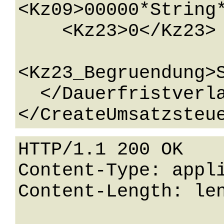
<Kz09>00000*String*
    <Kz23>0</Kz23>

<Kz23_Begruendung>S
  </Dauerfristverlaengerung>

HTTP/1.1 200 OK

Content-Type: appli
Content-Length: len