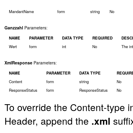
MandantName
form
string
No
Ganzzahl
Parameters:
NAME
PARAMETER
DATA TYPE
REQUIRED
DESC
Wert
form
int
No
The int
XmlResponse
Parameters:
NAME
PARAMETER
DATA TYPE
REQUIR
Content
form
string
No
ResponseStatus
form
ResponseStatus
No
To override the Content-type i
Header, append the
.xml
suffi