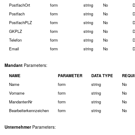
PostfachOrt
form
string
No
D
Postfach
form
string
No
D
PostfachPLZ
form
string
No
D
GKPLZ
form
string
No
D
Telefon
form
string
No
D
Email
form
string
No
D
Mandant
Parameters:
NAME
PARAMETER
DATA TYPE
REQUI
Name
form
string
No
Vorname
form
string
No
MandantenNr
form
string
No
Bearbeiterkennzeichen
form
string
No
Unternehmer
Parameters: