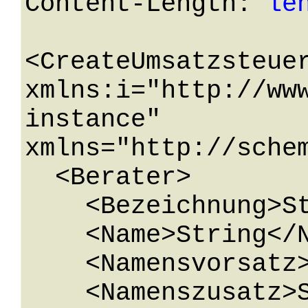
Content-Length: 
le
<CreateUmsatzsteuer
xmlns:i="http://ww
instance" 
xmlns="http://sche
  <Berater>

    <Bezeichnung>String</Bezeichnung>

    <Name>String</Name>

    <Namensvorsatz>String</Namensvorsatz>

    <Namenszusatz>String</Namenszusatz>
