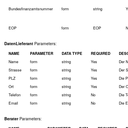
Bundesfinanzamtsnummer
form
string
Y
EOP
form
EOP
N
DatenLieferant
Parameters:
NAME
PARAMETER
DATA TYPE
REQUIRED
DES
Name
form
string
Yes
Der N
Strasse
form
string
Yes
Der S
PLZ
form
string
Yes
Die P
Ort
form
string
Yes
Der O
Telefon
form
string
No
Die T
Email
form
string
No
Die E
Berater
Parameters: