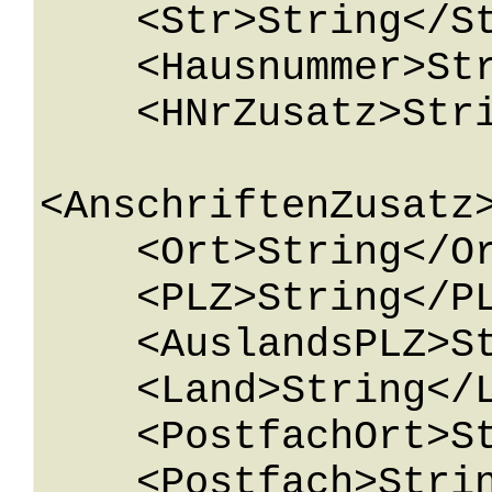
    <Str>String</Str>

    <Hausnummer>String</Hausnummer>

    <HNrZusatz>String</HNrZusatz>

<AnschriftenZusatz>
    <Ort>String</Ort>

    <PLZ>String</PLZ>

    <AuslandsPLZ>String</AuslandsPLZ>

    <Land>String</Land>

    <PostfachOrt>String</PostfachOrt>

    <Postfach>String</Postfach>
