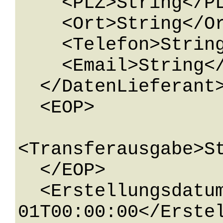
    <PLZ>String</PLZ>

    <Ort>String</Ort>

    <Telefon>String</Telefon>

    <Email>String</Email>

  </DatenLieferant>

  <EOP>

<Transferausgabe>St
  </EOP>

  <Erstellungsdatum>0001-01-
01T00:00:00</Erstel