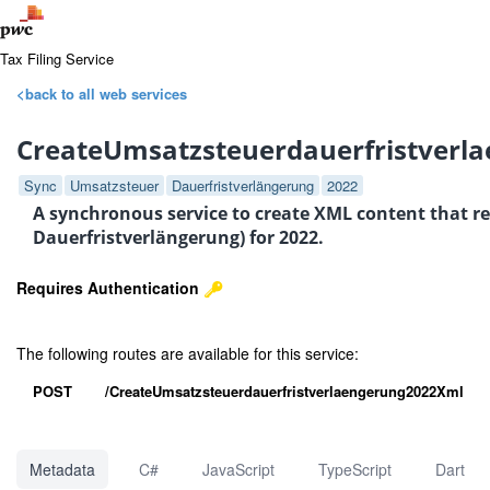
Tax Filing Service
<back to all web services
CreateUmsatzsteuerdauerfristverl
Sync
Umsatzsteuer
Dauerfristverlängerung
2022
A synchronous service to create XML content that r
Dauerfristverlängerung) for 2022.
Requires Authentication
The following routes are available for this service:
POST
/CreateUmsatzsteuerdauerfristverlaengerung2022Xml
Metadata
C#
JavaScript
TypeScript
Dart