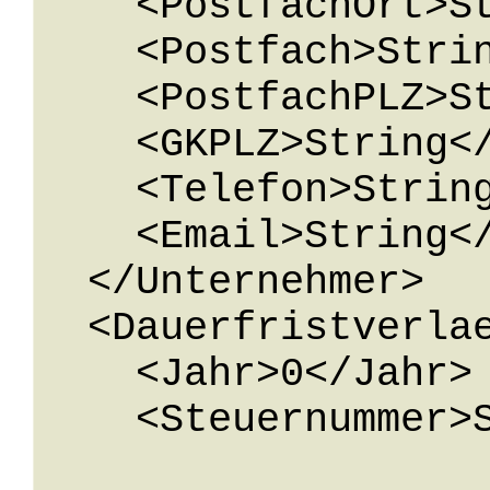
    <PostfachOrt>String</PostfachOrt>

    <Postfach>String</Postfach>

    <PostfachPLZ>String</PostfachPLZ>

    <GKPLZ>String</GKPLZ>

    <Telefon>String</Telefon>

    <Email>String</Email>

  </Unternehmer>

  <Dauerfristverlaengerung>

    <Jahr>0</Jahr>

    <Steuernummer>String</Steuernummer>
