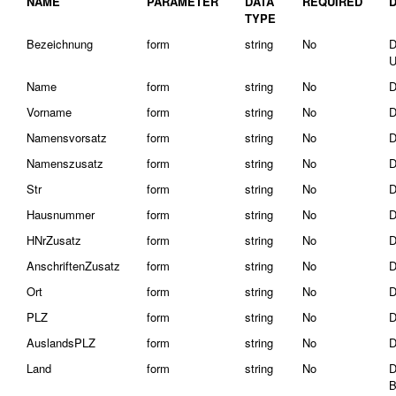
NAME
PARAMETER
DATA
REQUIRED
TYPE
Bezeichnung
form
string
No
D
U
Name
form
string
No
D
Vorname
form
string
No
D
Namensvorsatz
form
string
No
D
Namenszusatz
form
string
No
D
Str
form
string
No
D
Hausnummer
form
string
No
D
HNrZusatz
form
string
No
D
AnschriftenZusatz
form
string
No
D
Ort
form
string
No
D
PLZ
form
string
No
D
AuslandsPLZ
form
string
No
D
Land
form
string
No
D
B