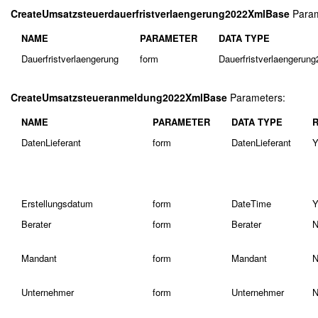
CreateUmsatzsteuerdauerfristverlaengerung2022XmlBase
Param
NAME
PARAMETER
DATA TYPE
Dauerfristverlaengerung
form
Dauerfristverlaengerun
CreateUmsatzsteueranmeldung2022XmlBase
Parameters:
NAME
PARAMETER
DATA TYPE
DatenLieferant
form
DatenLieferant
Y
Erstellungsdatum
form
DateTime
Y
Berater
form
Berater
N
Mandant
form
Mandant
N
Unternehmer
form
Unternehmer
N