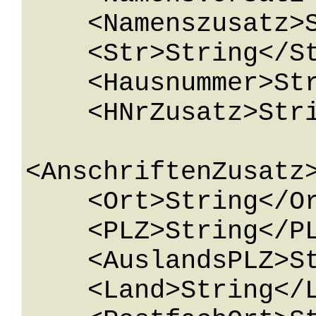
    <Namenszusatz>String</Namenszusatz>

    <Str>String</Str>

    <Hausnummer>String</Hausnummer>

    <HNrZusatz>String</HNrZusatz>

<AnschriftenZusatz>
    <Ort>String</Ort>

    <PLZ>String</PLZ>

    <AuslandsPLZ>String</AuslandsPLZ>

    <Land>String</Land>
