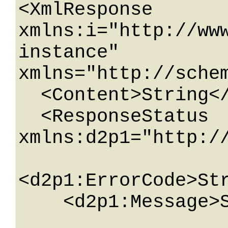
<XmlResponse 
xmlns:i="http://ww
instance" 
xmlns="http://sche
  <Content>String</Content>

  <ResponseStatus 
xmlns:d2p1="http://
<d2p1:ErrorCode>Str
    <d2p1:Message>String</d2p1:Message>
