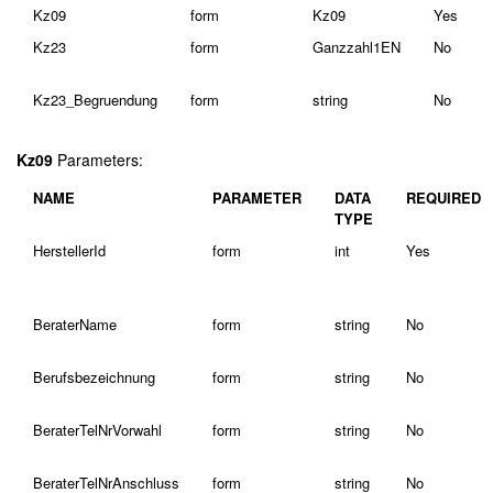
Kz09
form
Kz09
Yes
Kz23
form
Ganzzahl1EN
No
Kz23_Begruendung
form
string
No
Kz09
Parameters:
NAME
PARAMETER
DATA
REQUIRED
TYPE
HerstellerId
form
int
Yes
BeraterName
form
string
No
Berufsbezeichnung
form
string
No
BeraterTelNrVorwahl
form
string
No
BeraterTelNrAnschluss
form
string
No