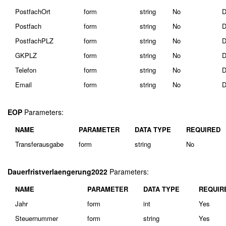
PostfachOrt
form
string
No
D
Postfach
form
string
No
D
PostfachPLZ
form
string
No
D
GKPLZ
form
string
No
D
Telefon
form
string
No
D
Email
form
string
No
D
EOP
Parameters:
NAME
PARAMETER
DATA TYPE
REQUIRED
Transferausgabe
form
string
No
Dauerfristverlaengerung2022
Parameters:
NAME
PARAMETER
DATA TYPE
REQUIR
Jahr
form
int
Yes
Steuernummer
form
string
Yes