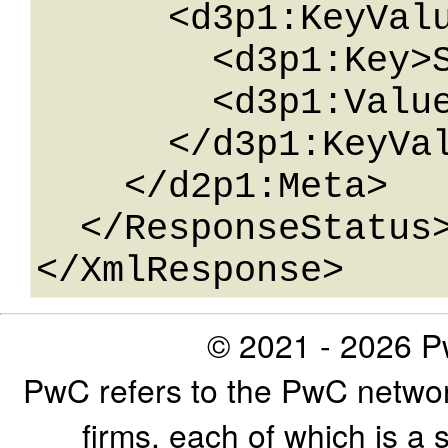
      <d3p1:KeyValueOfstringstring>

        <d3p1:Key>String</d3p1:Key>

        <d3p1:Value>String</d3p1:Value>

      </d3p1:KeyValueOfstringstring>

    </d2p1:Meta>

  </ResponseStatus>

© 2021 - 2026 Pw
PwC refers to the PwC networ
firms, each of which is a 