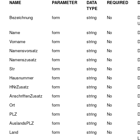
NAME
PARAMETER
DATA
REQUIRED
TYPE
Bezeichnung
form
string
No
D
U
Name
form
string
No
D
Vorname
form
string
No
D
Namensvorsatz
form
string
No
D
Namenszusatz
form
string
No
D
Str
form
string
No
D
Hausnummer
form
string
No
D
HNrZusatz
form
string
No
D
AnschriftenZusatz
form
string
No
D
Ort
form
string
No
D
PLZ
form
string
No
D
AuslandsPLZ
form
string
No
D
Land
form
string
No
D
L