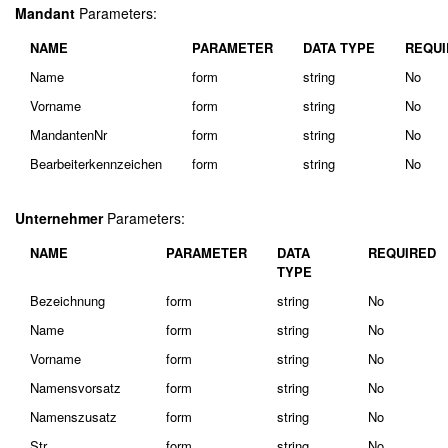
Mandant
Parameters:
NAME
PARAMETER
DATA TYPE
REQUI
Name
form
string
No
Vorname
form
string
No
MandantenNr
form
string
No
Bearbeiterkennzeichen
form
string
No
Unternehmer
Parameters:
NAME
PARAMETER
DATA
REQUIRED
TYPE
Bezeichnung
form
string
No
Name
form
string
No
Vorname
form
string
No
Namensvorsatz
form
string
No
Namenszusatz
form
string
No
Str
form
string
No