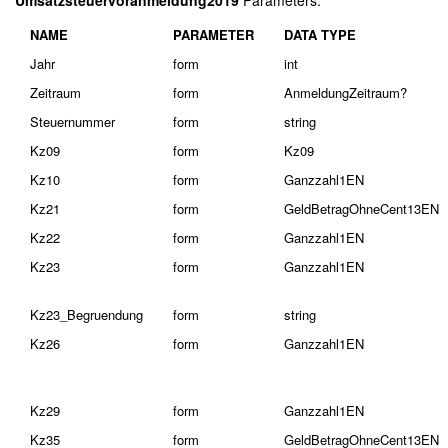
Umsatzsteuervoranmeldung2019
Parameters:
NAME
PARAMETER
DATA TYPE
Jahr
form
int
Zeitraum
form
AnmeldungZeitraum?
Steuernummer
form
string
Kz09
form
Kz09
Kz10
form
Ganzzahl1EN
Kz21
form
GeldBetragOhneCent13EN
Kz22
form
Ganzzahl1EN
Kz23
form
Ganzzahl1EN
Kz23_Begruendung
form
string
Kz26
form
Ganzzahl1EN
Kz29
form
Ganzzahl1EN
Kz35
form
GeldBetragOhneCent13EN