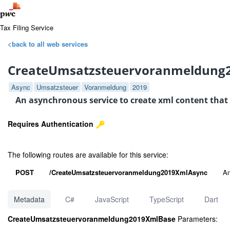
Tax Filing Service
<back to all web services
CreateUmsatzsteuervoranmeldung
Async
Umsatzsteuer
Voranmeldung
2019
An asynchronous service to create xml content that
Requires Authentication
The following routes are available for this service:
POST
/CreateUmsatzsteuervoranmeldung2019XmlAsync
An
Metadata
C#
JavaScript
TypeScript
Dart
CreateUmsatzsteuervoranmeldung2019XmlBase
Parameters: