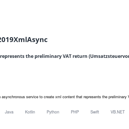
2019XmlAsync
 represents the preliminary VAT return (Umsatzsteuervo
 asynchronous service to create xml content that represents the preliminary
Java
Kotlin
Python
PHP
Swift
VB.NET