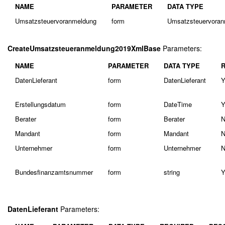
NAME
PARAMETER
DATA TYPE
Umsatzsteuervoranmeldung
form
Umsatzsteuervora
CreateUmsatzsteueranmeldung2019XmlBase
Parameters:
NAME
PARAMETER
DATA TYPE
DatenLieferant
form
DatenLieferant
Y
Erstellungsdatum
form
DateTime
Y
Berater
form
Berater
N
Mandant
form
Mandant
N
Unternehmer
form
Unternehmer
N
Bundesfinanzamtsnummer
form
string
Y
DatenLieferant
Parameters: