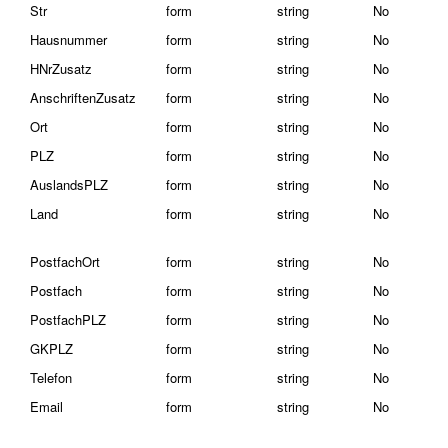
Str
form
string
No
Hausnummer
form
string
No
HNrZusatz
form
string
No
AnschriftenZusatz
form
string
No
Ort
form
string
No
PLZ
form
string
No
AuslandsPLZ
form
string
No
Land
form
string
No
PostfachOrt
form
string
No
Postfach
form
string
No
PostfachPLZ
form
string
No
GKPLZ
form
string
No
Telefon
form
string
No
Email
form
string
No