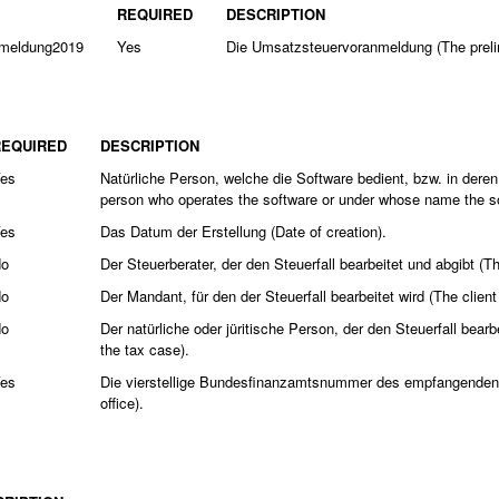
REQUIRED
DESCRIPTION
nmeldung2019
Yes
Die Umsatzsteuervoranmeldung (The prelim
REQUIRED
DESCRIPTION
es
Natürliche Person, welche die Software bedient, bzw. in dere
person who operates the software or under whose name the soft
es
Das Datum der Erstellung (Date of creation).
o
Der Steuerberater, der den Steuerfall bearbeitet und abgibt (
o
Der Mandant, für den der Steuerfall bearbeitet wird (The clien
o
Der natürliche oder jüritische Person, der den Steuerfall bear
the tax case).
es
Die vierstellige Bundesfinanzamtsnummer des empfangenden Fi
office).