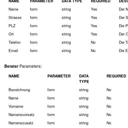
NAME
PARAMETER
DATA TYPE
REQUIRED
DES
Name
form
string
Yes
Der N
Strasse
form
string
Yes
Der S
PLZ
form
string
Yes
Die P
Ort
form
string
Yes
Der O
Telefon
form
string
No
Die T
Email
form
string
No
Die E
Berater
Parameters:
NAME
PARAMETER
DATA
REQUIRED
TYPE
Bezeichnung
form
string
No
Name
form
string
No
Vorname
form
string
No
Namensvorsatz
form
string
No
Namenszusatz
form
string
No