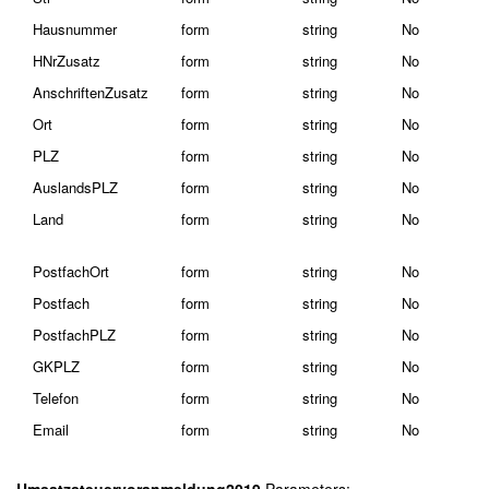
Hausnummer
form
string
No
HNrZusatz
form
string
No
AnschriftenZusatz
form
string
No
Ort
form
string
No
PLZ
form
string
No
AuslandsPLZ
form
string
No
Land
form
string
No
PostfachOrt
form
string
No
Postfach
form
string
No
PostfachPLZ
form
string
No
GKPLZ
form
string
No
Telefon
form
string
No
Email
form
string
No