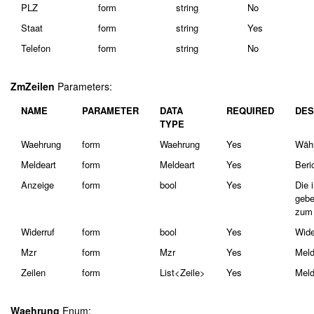
PLZ
form
string
No
Staat
form
string
Yes
Telefon
form
string
No
ZmZeilen
Parameters:
NAME
PARAMETER
DATA
REQUIRED
DES
TYPE
Waehrung
form
Waehrung
Yes
Wäh
Meldeart
form
Meldeart
Yes
Beri
Anzeige
form
bool
Yes
Die 
gebe
zum 
Widerruf
form
bool
Yes
Wide
Mzr
form
Mzr
Yes
Meld
Zeilen
form
List<Zeile>
Yes
Meld
Waehrung
Enum: