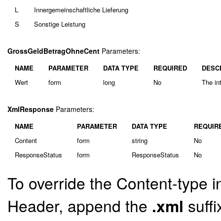
L
Innergemeinschaftliche Lieferung
S
Sonstige Leistung
GrossGeldBetragOhneCent
Parameters:
NAME
PARAMETER
DATA TYPE
REQUIRED
DESC
Wert
form
long
No
The in
XmlResponse
Parameters:
NAME
PARAMETER
DATA TYPE
REQUIR
Content
form
string
No
ResponseStatus
form
ResponseStatus
No
To override the Content-type i
Header, append the
.xml
suffi