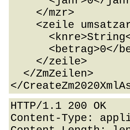
      <jahr>0</jahr>

    </mzr>

    <zeile umsatzart="D">

      <knre>String</knre>

      <betrag>0</betrag>

    </zeile>

  </ZmZeilen>

HTTP/1.1 200 OK

Content-Type: appli