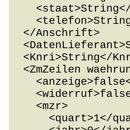
    <staat>String</staat>

    <telefon>String</telefon>

  </Anschrift>

  <DatenLieferant>String</DatenLieferant>

  <Knri>String</Knri>

  <ZmZeilen waehrung="0" meldeart="10">

    <anzeige>false</anzeige>

    <widerruf>false</widerruf>

    <mzr>

      <quart>1</quart>
