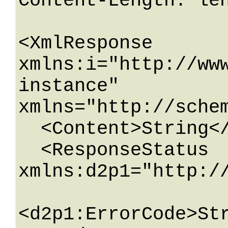
Content-Length: len
<XmlResponse 
xmlns:i="http://ww
instance" 
xmlns="http://sche
  <Content>String</Content>

  <ResponseStatus 
xmlns:d2p1="http://
<d2p1:ErrorCode>Str