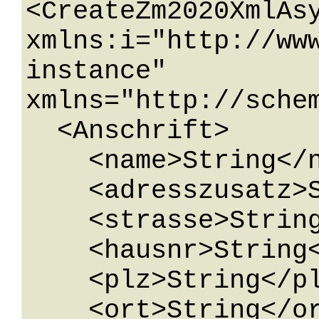
<CreateZm2020XmlAsy
xmlns:i="http://ww
instance" 
xmlns="http://sche
  <Anschrift>

    <name>String</name>

    <adresszusatz>String</adresszusatz>

    <strasse>String</strasse>

    <hausnr>String</hausnr>

    <plz>String</plz>

    <ort>String</ort>
