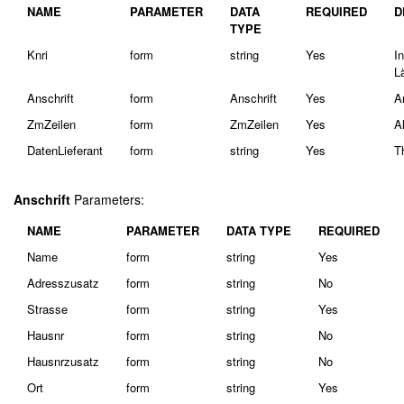
NAME
PARAMETER
DATA
REQUIRED
D
TYPE
Knri
form
string
Yes
I
L
Anschrift
form
Anschrift
Yes
A
ZmZeilen
form
ZmZeilen
Yes
A
DatenLieferant
form
string
Yes
T
Anschrift
Parameters:
NAME
PARAMETER
DATA TYPE
REQUIRED
Name
form
string
Yes
Adresszusatz
form
string
No
Strasse
form
string
Yes
Hausnr
form
string
No
Hausnrzusatz
form
string
No
Ort
form
string
Yes