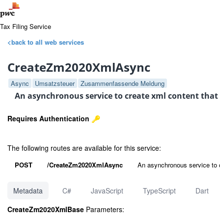
Tax Filing Service
<back to all web services
CreateZm2020XmlAsync
Async
Umsatzsteuer
Zusammenfassende Meldung
An asynchronous service to create xml content that r
Requires Authentication
The following routes are available for this service:
POST
/CreateZm2020XmlAsync
An asynchronous service to cr
Metadata
C#
JavaScript
TypeScript
Dart
CreateZm2020XmlBase
Parameters: