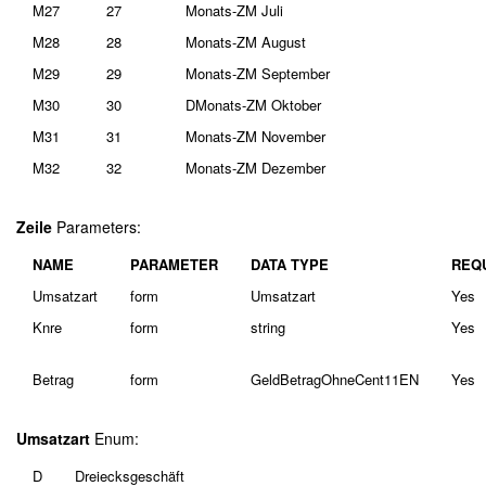
M27
27
Monats-ZM Juli
M28
28
Monats-ZM August
M29
29
Monats-ZM September
M30
30
DMonats-ZM Oktober
M31
31
Monats-ZM November
M32
32
Monats-ZM Dezember
Zeile
Parameters:
NAME
PARAMETER
DATA TYPE
REQ
Umsatzart
form
Umsatzart
Yes
Knre
form
string
Yes
Betrag
form
GeldBetragOhneCent11EN
Yes
Umsatzart
Enum:
D
Dreiecksgeschäft