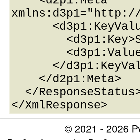
    <d2p1:Meta 
xmlns:d3p1="http:/
      <d3p1:KeyValueOfstringstring>

        <d3p1:Key>String</d3p1:Key>

        <d3p1:Value>String</d3p1:Value>

      </d3p1:KeyValueOfstringstring>

    </d2p1:Meta>

  </ResponseStatus>

© 2021 - 2026 Pw