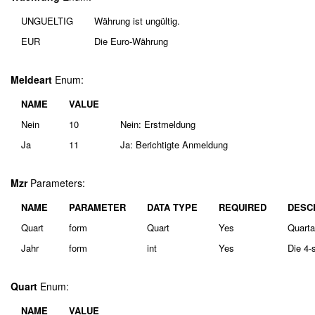
UNGUELTIG
Währung ist ungültig.
EUR
Die Euro-Währung
Meldeart
Enum:
NAME
VALUE
Nein
10
Nein: Erstmeldung
Ja
11
Ja: Berichtigte Anmeldung
Mzr
Parameters:
NAME
PARAMETER
DATA TYPE
REQUIRED
DESC
Quart
form
Quart
Yes
Quarta
Jahr
form
int
Yes
Die 4-
Quart
Enum:
NAME
VALUE