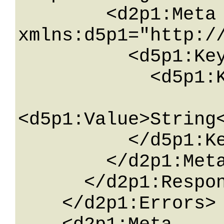
        <d2p1:Meta 
xmlns:d5p1="http:/
          <d5p1:KeyValueOfstringstring>

            <d5p1:Key>String</d5p1:Key>

<d5p1:Value>String<
          </d5p1:KeyValueOfstringstring>

        </d2p1:Meta>

      </d2p1:ResponseError>

    </d2p1:Errors>
