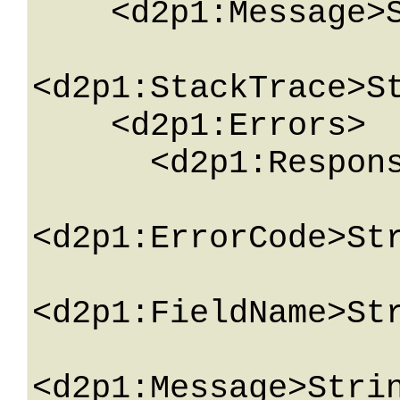
    <d2p1:Message>String</d2p1:Message>

<d2p1:StackTrace>St
    <d2p1:Errors>

      <d2p1:ResponseError>

<d2p1:ErrorCode>Str
<d2p1:FieldName>Str
<d2p1:Message>Strin